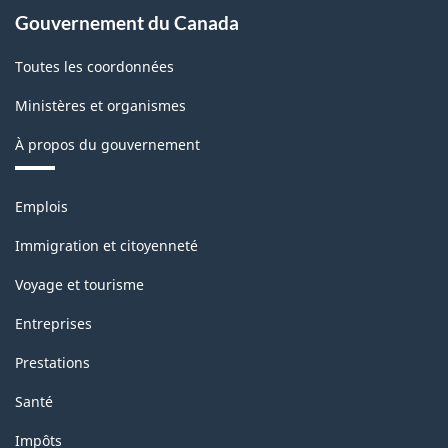
2022
Gouvernement du Canada
version
Toutes les coordonnées
1.0
Ministères et organismes
-
À propos du gouvernement
Structure
de
Thèmes
Emplois
la
et
sujets
classification
Immigration et citoyenneté
Voyage et tourisme
Entreprises
Prestations
Santé
Impôts