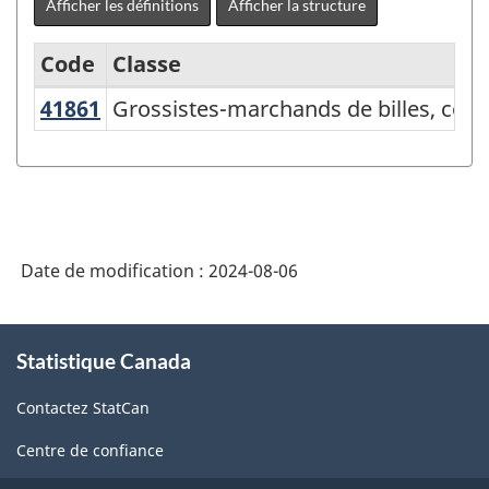
Afficher les définitions
Afficher la structure
Code
Classe
41861
Grossistes-marchands de billes, cop
Grossistes-marchands de billes, cope
Système
de
classification
des
industries
Date de modification :
2024-08-06
de
l'Amérique
À
Statistique Canada
propos
du
de
Nord
Contactez StatCan
ce
(SCIAN)
site
Centre de confiance
Canada