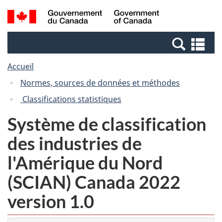
Passer
Passer
Recherche
/
au
à
et
Government
contenu
la
menus
of
Re
principal
version
Canada
et
HTML
Accueil
me
simplifiée
Normes, sources de données et méthodes
Classifications statistiques
Système de classification
des industries de
l'Amérique du Nord
(SCIAN) Canada 2022
version 1.0