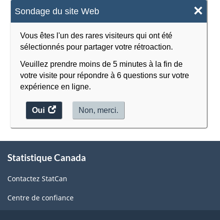
×
Sondage du site Web
2022
version
Vous êtes l'un des rares visiteurs qui ont été
1.0
sélectionnés pour partager votre rétroaction.
-
Veuillez prendre moins de 5 minutes à la fin de
votre visite pour répondre à 6 questions sur votre
Structure
expérience en ligne.
de
la
Oui
accéder
Non, merci.
au
classification
sondage.
À
Statistique Canada
propos
de
Contactez StatCan
ce
site
Centre de confiance