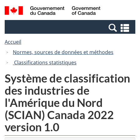
Passer
Passer
Passer
Recherche
/
au
au
à
et
Government
Gestionnaire
contenu
la
menus
of
Re
des
principal
version
Canada
et
Invitations
HTML
Accueil
me
simplifiée
Normes, sources de données et méthodes
Classifications statistiques
Système de classification
des industries de
l'Amérique du Nord
(SCIAN) Canada 2022
version 1.0