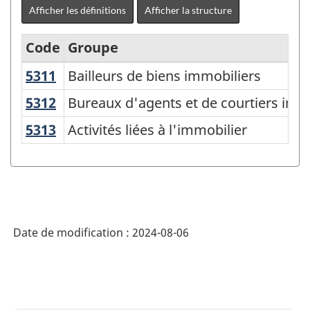
Afficher les définitions
Afficher la structure
Code
Groupe
5311
Bailleurs de biens immobiliers
Bailleurs de biens immobiliers
Système
de
5312
Bureaux d'agents et de courtiers im
Bureaux d'agents et de courtiers imm
classification
5313
Activités liées à l'immobilier
Activités liées à l'immobilier
des
industries
de
l'Amérique
Date de modification :
2024-08-06
du
Nord
(SCIAN)
Canada