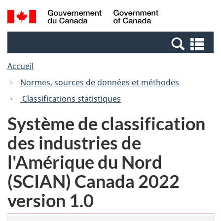
Passer
Passer
Recherche
/
au
à
et
Government
contenu
la
menus
of
Re
principal
version
Canada
et
HTML
Accueil
me
simplifiée
Normes, sources de données et méthodes
Classifications statistiques
Système de classification
des industries de
l'Amérique du Nord
(SCIAN) Canada 2022
version 1.0