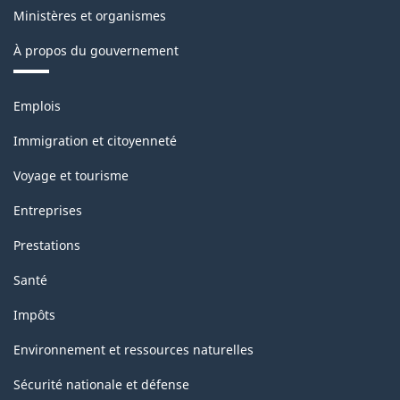
Ministères et organismes
Structure
de
À propos du gouvernement
la
Thèmes
classification
Emplois
et
sujets
Immigration et citoyenneté
Voyage et tourisme
Entreprises
Prestations
Santé
Impôts
Environnement et ressources naturelles
Sécurité nationale et défense