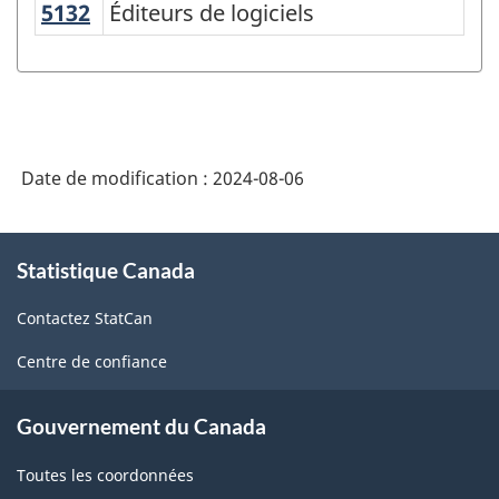
de
5132
Éditeurs de logiciels
Éditeurs de logiciels
classification
des
industries
de
Date de modification :
2024-08-06
l'Amérique
du
À
Nord
Statistique Canada
propos
de
(SCIAN)
Contactez StatCan
ce
Canada
site
Centre de confiance
2022
version
Gouvernement du Canada
1.0
Toutes les coordonnées
-