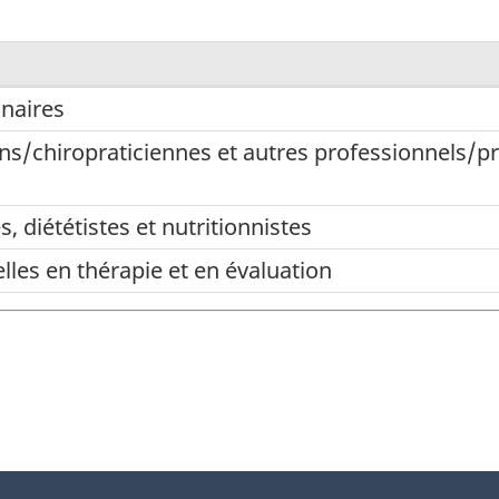
inaires
ns/chiropraticiennes et autres professionnels/pr
ennes
,
diététistes et nutritionnistes
les
les en thérapie et en évaluation
les