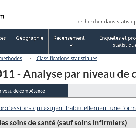
Passer
Passer
Passer
au
à
à
/
Recherche
Rechercher
contenu
« À
la
Government
dans
principal
propos
version
of
Statistique
de
HTML
ces
Géographie
Recensement
Enquêtes et p
Canada
Canada
ce
simplifiée
statistiqu
site »
 méthodes
Classifications statistiques
011 - Analyse par niveau de
 niveau de compétence
 professions qui exigent habituellement une form
s soins de santé (sauf soins infirmiers)