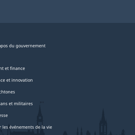
opos du gouvernement
nt et finance
nce et innovation
chtones
ans et militaires
esse
r les événements de la vie