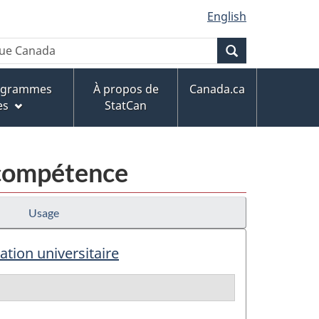
English
Recherche
rogrammes
À propos de
Canada.ca
es
StatCan
 compétence
Usage
ation universitaire