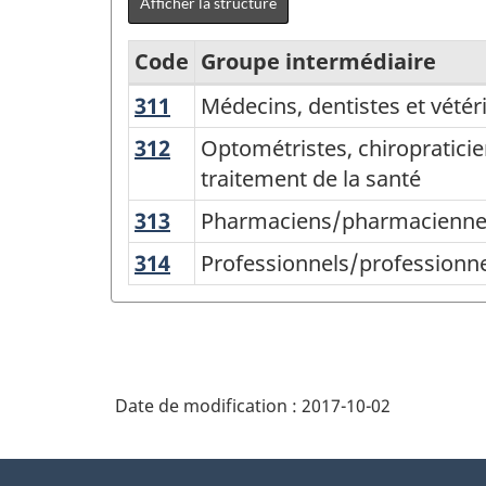
Afficher la structure
Code
Groupe intermédiaire
311
Médecins,
Médecins, dentistes et vétér
Variante
dentistes
de
312
Optométristes,
Optométristes, chiropraticie
et
chiropraticiens/chiropratici
traitement de la santé
la
vétérinaires
et
CNP
313
Pharmaciens/pharmaciennes
Pharmaciens/pharmaciennes, 
autres
diététistes
2011
314
Professionnels/professionnel
Professionnels/professionnel
professionnels/professionnel
et
-
en
en
nutritionnistes
Analyse
thérapie
diagnostic
et
par
et
en
en
niveau
Date de modification :
2017-10-02
évaluation
traitement
de
de
compétence
À
la