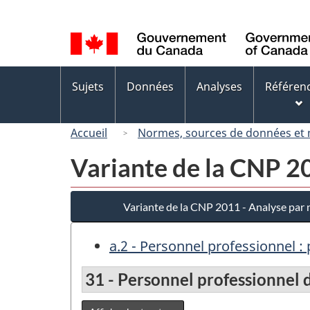
Sélection
de
la
langue
Menus
Sujets
Données
Analyses
Référen
des
sujets
Accueil
Normes, sources de données et
Variante de la CNP 2
Variante de la CNP 2011 - Analyse par
a.2 - Personnel professionnel :
31 - Personnel professionnel de