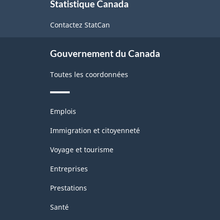
Statistique Canada
propos
-
santé
de
Structure
Contactez StatCan
ce
de
site
Gouvernement du Canada
la
classification
Toutes les coordonnées
Thèmes
Emplois
et
sujets
Immigration et citoyenneté
Voyage et tourisme
Entreprises
Prestations
Santé