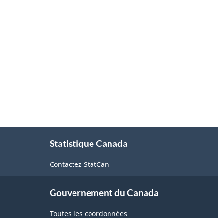
Structure
de
la
classification
À
Statistique Canada
propos
de
Contactez StatCan
ce
site
Gouvernement du Canada
Toutes les coordonnées