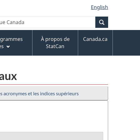
English
Recherche
rogrammes
À propos de
Canada.ca
es
StatCan
paux
es acronymes et les indices supérieurs