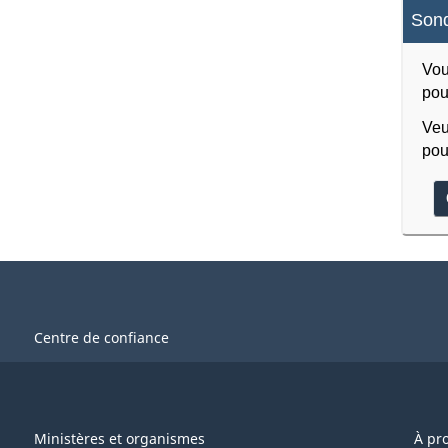
Sond
Vou
pou
Veu
pou
Centre de confiance
Ministères et organismes
À pr