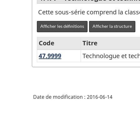
Cette sous-série comprend la cla
Afficher les définitions
Afficher la structure
Code
Titre
47.9999
Technologue
Technologue et tech
Variante
et
de
technicien,
la
mécanique
CPE
et
Date de modification :
2016-06-14
2011
réparation
-
(autres)
Regroupements
principaux
-