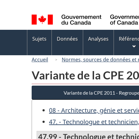
Sélection
de
la
langue
Menus
Sujets
Données
Analyses
Référen
des
sujets
Accueil
Normes, sources de données et
Variante de la CPE 2
Variante de la CPE 2011 - Regroup
08 - Architecture, génie et ser
47. - Technologue et technicie
47.99 - Technologue et techni