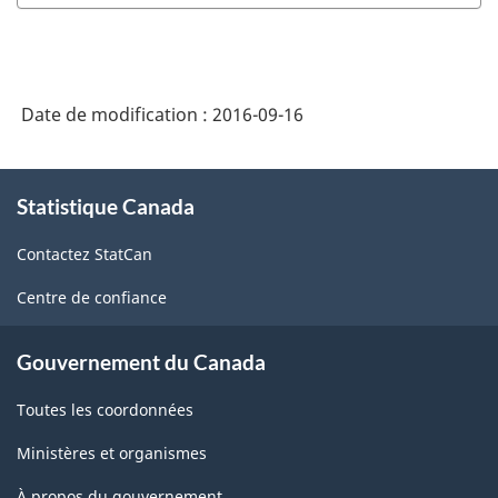
État
des
résultats
-
Date de modification :
2016-09-16
Niveau
À
sommaire
Statistique Canada
propos
-
de
Structure
Contactez StatCan
ce
site
de
Centre de confiance
la
Gouvernement du Canada
classification
Toutes les coordonnées
Ministères et organismes
À propos du gouvernement