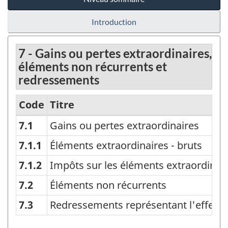
Introduction
7 - Gains ou pertes extraordinaires,
éléments non récurrents et
redressements
Code
Titre
7.1
Gains ou pertes extraordinaires
Plan
comptable
7.1.1
Éléments extraordinaires - bruts
(PC)
7.1.2
Impôts sur les éléments extraordinai
Canada
7.2
Éléments non récurrents
2006
7.3
Redressements représentant l'effet 
-