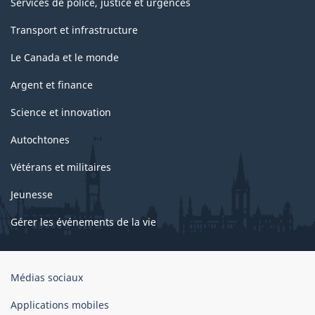
Services de police, justice et urgences
Transport et infrastructure
Le Canada et le monde
Argent et finance
Science et innovation
Autochtones
Vétérans et militaires
Jeunesse
Gérer les événements de la vie
Organisation
Médias sociaux
du
gouvernement
Applications mobiles