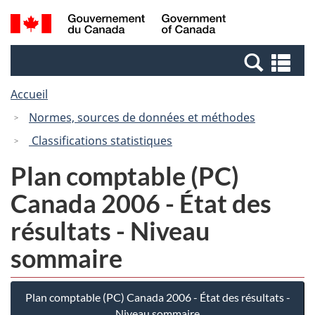
Passer
Passer
Recherche
/
au
à
et
Government
contenu
la
menus
of
Re
principal
version
Canada
et
HTML
Accueil
me
simplifiée
Normes, sources de données et méthodes
Classifications statistiques
Plan comptable (PC)
Canada 2006 - État des
résultats - Niveau
sommaire
Plan comptable (PC) Canada 2006 - État des résultats -
Niveau sommaire