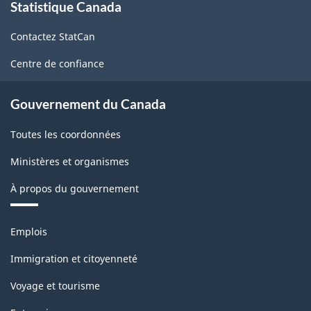
Comptes
Statistique Canada
propos
de
d'importation
Contactez StatCan
ce
et
site
Centre de confiance
d'exportation
de
Gouvernement du Canada
marchandises
Toutes les coordonnées
-
Ministères et organismes
Structure
de
À propos du gouvernement
la
Thèmes
classification
Emplois
et
sujets
Immigration et citoyenneté
Voyage et tourisme