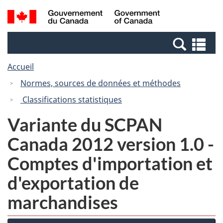
Passer
Passer
Recherche
/
au
à
et
Government
contenu
la
menus
of
Re
principal
version
Canada
et
HTML
Accueil
me
simplifiée
Normes, sources de données et méthodes
Classifications statistiques
Variante du SCPAN
Canada 2012 version 1.0 -
Comptes d'importation et
d'exportation de
marchandises