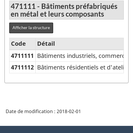
471111 - Bâtiments préfabriqués
en métal et leurs composants
Afficher la structure
Code
Détail
4711111
Bâtiments industriels, commerciaux
Variante
du
4711112
Bâtiments résidentiels et d'atelie
SCPAN
Canada
2012
version
Date de modification :
2018-02-01
1.0
-
À