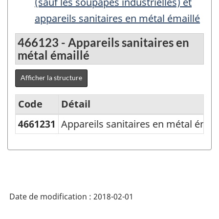
(sauf les soupapes industrielles) et
appareils sanitaires en métal émaillé
466123 - Appareils sanitaires en
métal émaillé
Afficher la structure
Code
Détail
4661231
Appareils sanitaires en métal émail
Variante
du
SCPAN
Canada
2012
Date de modification :
2018-02-01
version