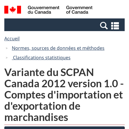
Passer
Passer
Recherche
/
au
à
et
Government
contenu
la
menus
of
Re
principal
version
Canada
et
HTML
Accueil
me
simplifiée
Normes, sources de données et méthodes
Classifications statistiques
Variante du SCPAN
Canada 2012 version 1.0 -
Comptes d'importation et
d'exportation de
marchandises