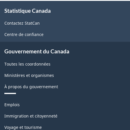
1.0
À
Statistique Canada
propos
-
de
Comptes
Contactez StatCan
ce
d'importation
site
Centre de confiance
et
d'exportation
Gouvernement du Canada
de
Toutes les coordonnées
marchandises
Ministères et organismes
-
À propos du gouvernement
Structure
de
Thèmes
Emplois
la
et
sujets
classification
Immigration et citoyenneté
Voyage et tourisme