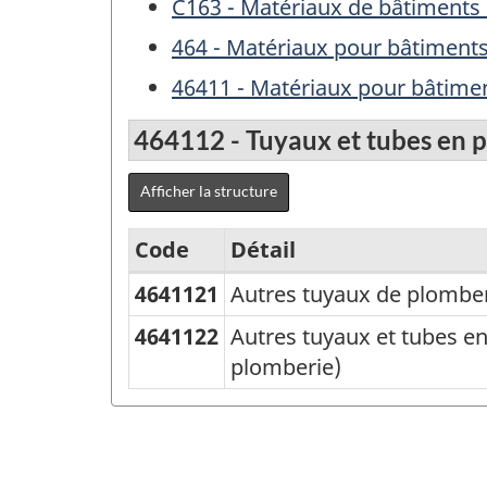
C163 - Matériaux de bâtiments 
464 - Matériaux pour bâtiments
46411 - Matériaux pour bâtimen
464112 - Tuyaux et tubes en pl
Afficher la structure
Code
Détail
4641121
Autres tuyaux de plomberi
Variante
du
4641122
Autres tuyaux et tubes en 
plomberie)
SCPAN
Canada
2012
version