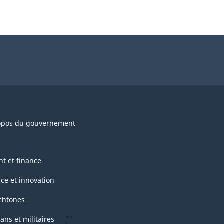
opos du gouvernement
nt et finance
nce et innovation
chtones
ans et militaires