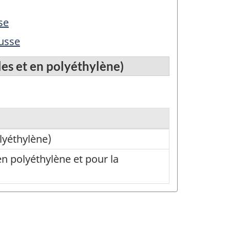
se
ousse
les et en polyéthylène)
lyéthylène)
en polyéthylène et pour la