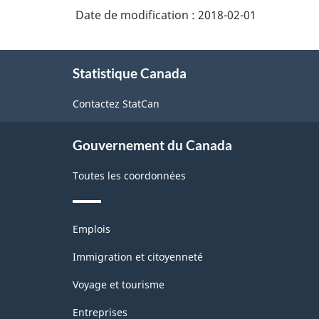
Date de modification :
1.0
2018-02-01
-
À
Comptes
Statistique Canada
propos
d'importation
de
Contactez StatCan
ce
et
site
d'exportation
Gouvernement du Canada
de
Toutes les coordonnées
marchandises
-
Thèmes
Structure
Emplois
et
de
sujets
Immigration et citoyenneté
la
Voyage et tourisme
classification
Entreprises