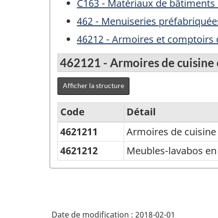
C163 - Matériaux de bâtiments 
462 - Menuiseries préfabriquées
46212 - Armoires et comptoirs 
462121 - Armoires de cuisine 
Afficher la structure
Code
Détail
4621211
Armoires de cuisine
Variante
du
4621212
Meubles-lavabos en b
SCPAN
Canada
2012
version
Date de modification :
2018-02-01