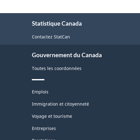
1.0
À
-
Statistique Canada
propos
Comptes
de
Contactez StatCan
d'importation
ce
site
et
Gouvernement du Canada
d'exportation
de
Toutes les coordonnées
marchandises
-
Thèmes
Emplois
et
Structure
sujets
Immigration et citoyenneté
de
Voyage et tourisme
la
Entreprises
classification