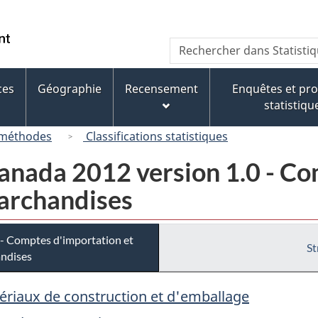
Passer
Passer
Passer
au
à
à
/
Recherche
Rechercher
contenu
« À
la
Government
dans
principal
propos
version
of
Statistique
de
HTML
ces
Géographie
Recensement
Enquêtes et p
Canada
Canada
ce
simplifiée
statistiqu
site »
 méthodes
Classifications statistiques
nada 2012 version 1.0 - Co
marchandises
- Comptes d'importation et
St
andises
tériaux de construction et d'emballage