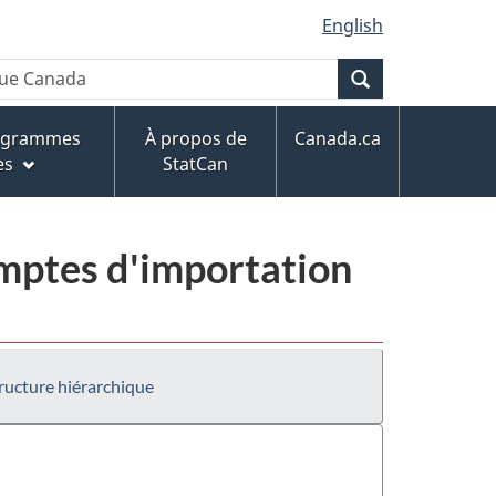
English
Recherche
rogrammes
À propos de
Canada.ca
es
StatCan
mptes d'importation
ructure hiérarchique