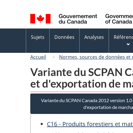
Sélection
de
la
langue
Menus
Sujets
Données
Analyses
Référen
des
sujets
Accueil
Normes, sources de données et
Variante du SCPAN Ca
et d'exportation de 
Variante du SCPAN Canada 2012 version 1.0 
d'exportation de march
C16 - Produits forestiers et ma