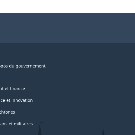
opos du gouvernement
nt et finance
nce et innovation
chtones
ans et militaires