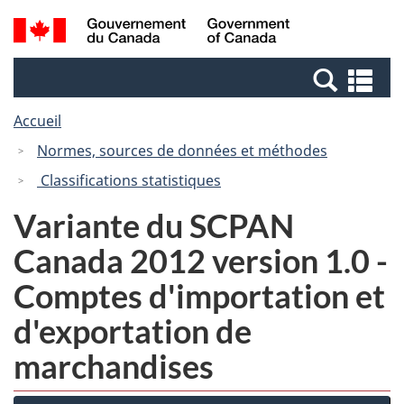
Passer
Passer
Recherche
/
au
à
et
Government
contenu
la
menus
of
Re
principal
version
Canada
et
HTML
Accueil
me
simplifiée
Normes, sources de données et méthodes
Classifications statistiques
Variante du SCPAN
Canada 2012 version 1.0 -
Comptes d'importation et
d'exportation de
marchandises