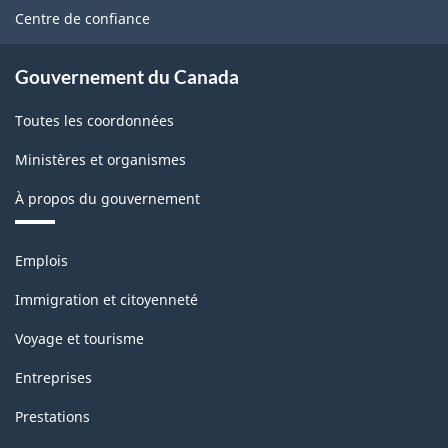
et
site
Centre de confiance
d'exportation
de
Gouvernement du Canada
marchandises
Toutes les coordonnées
-
Ministères et organismes
Structure
de
À propos du gouvernement
la
Thèmes
classification
Emplois
et
sujets
Immigration et citoyenneté
Voyage et tourisme
Entreprises
Prestations