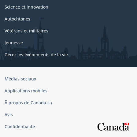
Science et innovation
Autochtones
Vétérans et militaires
Jeunesse
Gérer les événements de la vie
Organisation
Médias sociaux
du
gouvernement
Applications mobiles
du
Ã propos de Canada.ca
Canada
Avis
Confidentialité