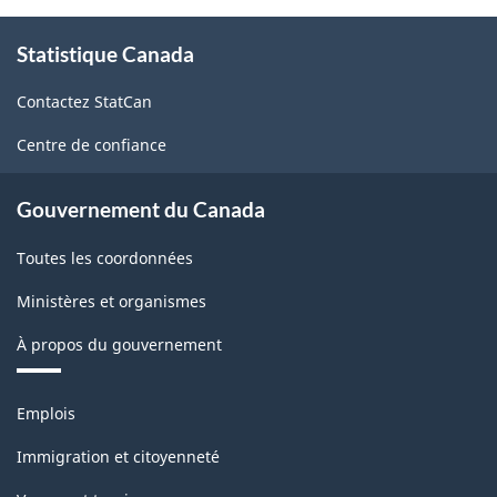
Comptes
À
d'importation
Statistique Canada
propos
et
de
Contactez StatCan
ce
d'exportation
site
Centre de confiance
de
marchandises
Gouvernement du Canada
-
Toutes les coordonnées
Structure
de
Ministères et organismes
la
À propos du gouvernement
classification
Thèmes
Emplois
et
sujets
Immigration et citoyenneté