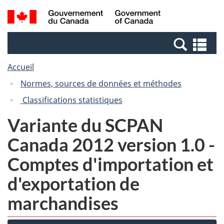
Passer
Passer
Recherche
/
au
à
et
Government
contenu
la
menus
of
Re
principal
version
Canada
et
HTML
Accueil
me
simplifiée
Normes, sources de données et méthodes
Classifications statistiques
Variante du SCPAN
Canada 2012 version 1.0 -
Comptes d'importation et
d'exportation de
marchandises