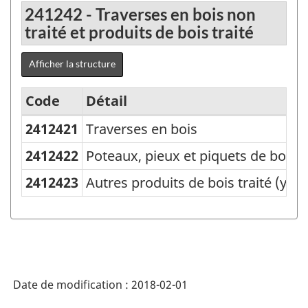
241242 - Traverses en bois non
traité et produits de bois traité
Afficher la structure
Code
Détail
2412421
Traverses en bois
Variante
du
2412422
Poteaux, pieux et piquets de bois t
SCPAN
2412423
Autres produits de bois traité (y co
Canada
2012
version
1.0
Date de modification :
2018-02-01
-