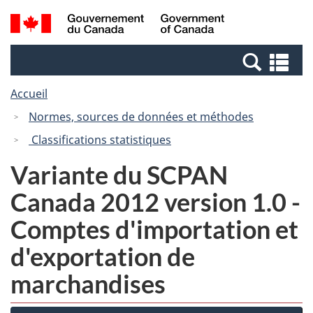
Passer
Passer
Recherche
/
au
à
et
Government
contenu
la
menus
of
Re
principal
version
Canada
et
HTML
Accueil
me
simplifiée
Normes, sources de données et méthodes
Classifications statistiques
Variante du SCPAN
Canada 2012 version 1.0 -
Comptes d'importation et
d'exportation de
marchandises