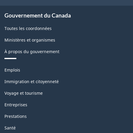
et
d'exportation
Gouvernement du Canada
de
Toutes les coordonnées
marchandises
Ministères et organismes
-
À propos du gouvernement
Structure
de
Thèmes
Emplois
la
et
sujets
classification
Immigration et citoyenneté
Voyage et tourisme
Entreprises
Prestations
Santé