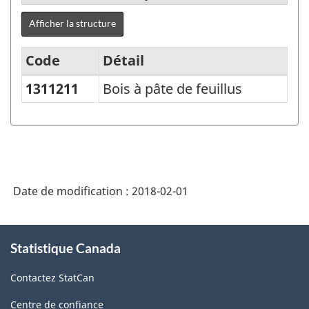
Afficher la structure
Code
Détail
1311211
Bois à pâte de feuillus
Variante
du
SCPAN
Canada
2012
Date de modification :
2018-02-01
version
1.0
À
Statistique Canada
propos
-
de
Comptes
Contactez StatCan
ce
d'importation
site
Centre de confiance