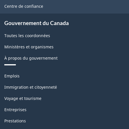
et
site
Centre de confiance
d'exportation
de
Gouvernement du Canada
marchandises
Toutes les coordonnées
-
Ministères et organismes
Structure
de
À propos du gouvernement
la
Thèmes
classification
Emplois
et
sujets
Immigration et citoyenneté
Voyage et tourisme
Entreprises
Prestations