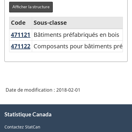
Afficher la structure
Code
Sous-classe
471121
Bâtiments préfabriqués en bois
Bâtiments préfabriqués en bois
Variante
du
471122
Composants pour bâtiments préfa
Composants pour bâtiments préfabr
SCPAN
Canada
2012
version
Date de modification :
2018-02-01
1.0
-
À
Comptes
Statistique Canada
propos
de
d'importation
Contactez StatCan
ce