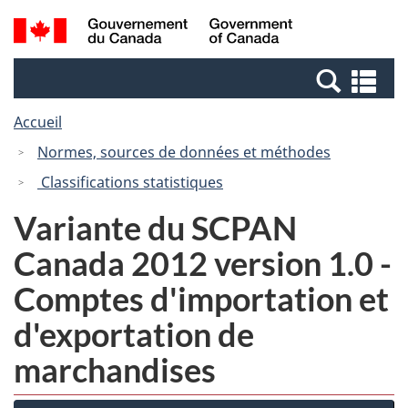
Passer
Passer
Recherche
/
au
à
et
Government
contenu
la
menus
of
Re
principal
version
Canada
et
HTML
Accueil
me
simplifiée
Normes, sources de données et méthodes
Classifications statistiques
Variante du SCPAN
Canada 2012 version 1.0 -
Comptes d'importation et
d'exportation de
marchandises