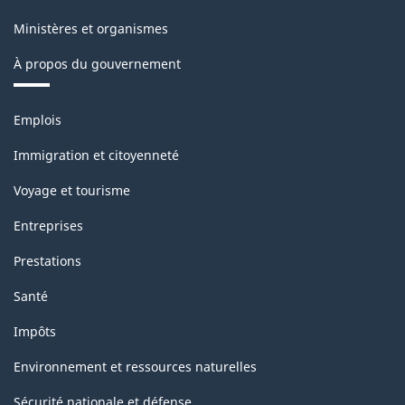
marchandises
Ministères et organismes
-
À propos du gouvernement
Structure
de
Thèmes
Emplois
la
et
sujets
classification
Immigration et citoyenneté
Voyage et tourisme
Entreprises
Prestations
Santé
Impôts
Environnement et ressources naturelles
Sécurité nationale et défense