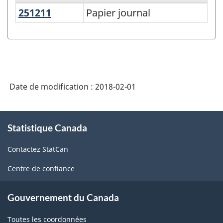
251211
Papier journal
Papier journal
Variante
du
SCPAN
Canada
2012
Date de modification :
2018-02-01
version
1.0
À
Statistique Canada
propos
-
de
Comptes
Contactez StatCan
ce
d'importation
site
Centre de confiance
et
d'exportation
Gouvernement du Canada
de
Toutes les coordonnées