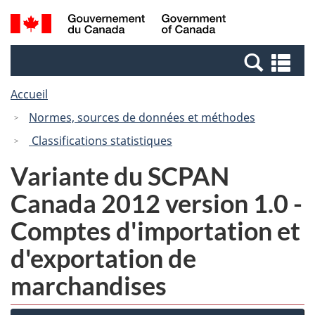
Passer
Passer
Recherche
/
au
à
et
Government
contenu
la
menus
of
Re
principal
version
Canada
et
HTML
Accueil
me
simplifiée
Normes, sources de données et méthodes
Classifications statistiques
Variante du SCPAN
Canada 2012 version 1.0 -
Comptes d'importation et
d'exportation de
marchandises