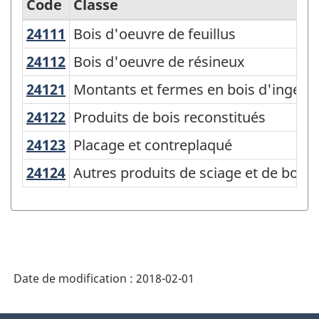
Code
Classe
24111
Bois d'oeuvre de feuillus
Bois d'oeuvre de feuillus
Variante
du
24112
Bois d'oeuvre de résineux
Bois d'oeuvre de résineux
SCPAN
24121
Montants et fermes en bois d'ingén
Montants et fermes en bois d'ingénie
Canada
24122
Produits de bois reconstitués
Produits de bois reconstitués
2012
24123
Placage et contreplaqué
Placage et contreplaqué
version
24124
Autres produits de sciage et de bois
Autres produits de sciage et de bois t
1.0
-
Comptes
d'importation
et
Date de modification :
2018-02-01
d'exportation