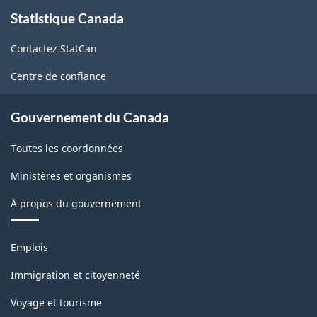
de
À
Statistique Canada
propos
marchandises
de
-
Contactez StatCan
ce
Structure
site
Centre de confiance
de
la
Gouvernement du Canada
classification
Toutes les coordonnées
Ministères et organismes
À propos du gouvernement
Thèmes
Emplois
et
sujets
Immigration et citoyenneté
Voyage et tourisme