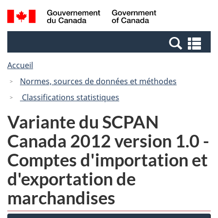
Passer
Passer
Recherche
/
au
à
et
Government
contenu
la
menus
of
Re
principal
version
Canada
et
HTML
Accueil
me
simplifiée
Normes, sources de données et méthodes
Classifications statistiques
Variante du SCPAN
Canada 2012 version 1.0 -
Comptes d'importation et
d'exportation de
marchandises