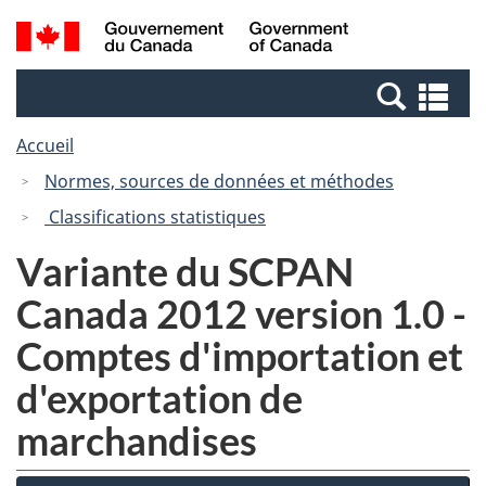
Passer
Passer
Recherche
/
au
à
et
Government
contenu
la
menus
of
Re
principal
version
Canada
et
HTML
Accueil
me
simplifiée
Normes, sources de données et méthodes
Classifications statistiques
Variante du SCPAN
Canada 2012 version 1.0 -
Comptes d'importation et
d'exportation de
marchandises