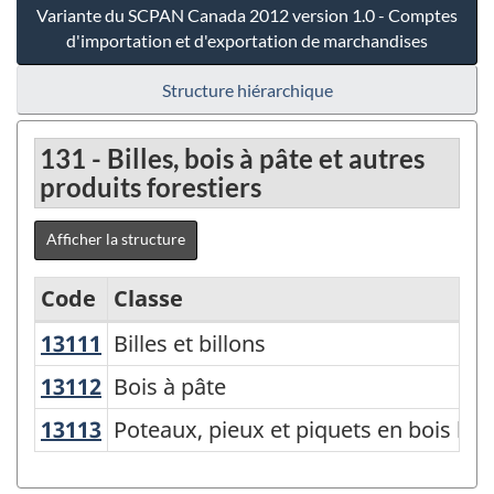
Variante du SCPAN Canada 2012 version 1.0 - Comptes
d'importation et d'exportation de marchandises
Structure hiérarchique
131 - Billes, bois à pâte et autres
produits forestiers
Afficher la structure
Code
Classe
13111
Billes et billons
Billes et billons
Variante
du
13112
Bois à pâte
Bois à pâte
SCPAN
13113
Poteaux, pieux et piquets en bois b
Poteaux, pieux et piquets en bois bru
Canada
2012