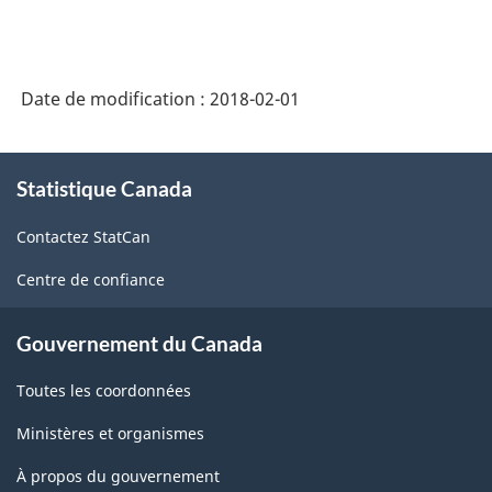
version
1.0
Date de modification :
2018-02-01
-
Comptes
À
d'importation
Statistique Canada
propos
et
de
Contactez StatCan
ce
d'exportation
site
Centre de confiance
de
marchandises
Gouvernement du Canada
-
Toutes les coordonnées
Structure
de
Ministères et organismes
la
À propos du gouvernement