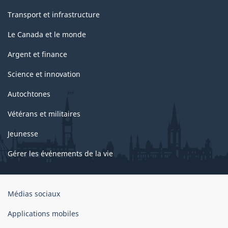
Transport et infrastructure
Le Canada et le monde
Argent et finance
Science et innovation
Autochtones
Vétérans et militaires
Jeunesse
Gérer les événements de la vie
Organisation
Médias sociaux
du
gouvernement
Applications mobiles
du