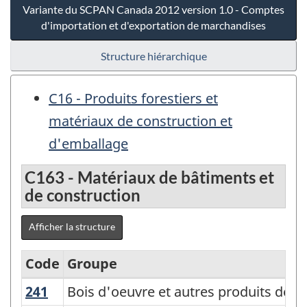
Variante du SCPAN Canada 2012 version 1.0 - Comptes
d'importation et d'exportation de marchandises
Structure hiérarchique
C16 - Produits forestiers et
matériaux de construction et
d'emballage
C163 - Matériaux de bâtiments et
de construction
Afficher la structure
Code
Groupe
241
Bois d'oeuvre et autres produits de sc
Bois d'oeuvre et autres produits de sc
Variante