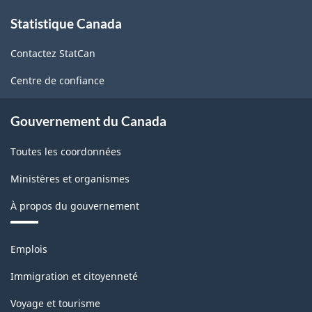
À
Structure
Statistique Canada
propos
de
de
Contactez StatCan
ce
la
site
Centre de confiance
classification
Gouvernement du Canada
Toutes les coordonnées
Ministères et organismes
À propos du gouvernement
Thèmes
Emplois
et
sujets
Immigration et citoyenneté
Voyage et tourisme