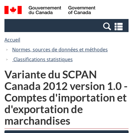
Passer
Passer
Recherche
/
au
à
et
Government
contenu
la
menus
of
Re
principal
version
Canada
et
HTML
Accueil
me
simplifiée
Normes, sources de données et méthodes
Classifications statistiques
Variante du SCPAN
Canada 2012 version 1.0 -
Comptes d'importation et
d'exportation de
marchandises