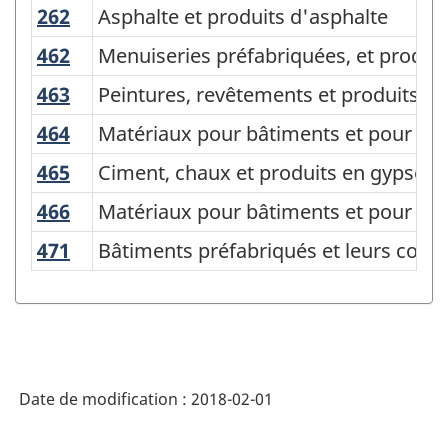
du
262
Asphalte et produits d'asphalte
Asphalte et produits d'asphalte
SCPAN
462
Menuiseries préfabriquées, et produits
Menuiseries préfabriquées, et produits
Canada
463
Peintures, revêtements et produits a
Peintures, revêtements et produits ad
2012
464
Matériaux pour bâtiments et pour la 
Matériaux pour bâtiments et pour la 
version
465
Ciment, chaux et produits en gypse
Ciment, chaux et produits en gypse
1.0
-
466
Matériaux pour bâtiments et pour la 
Matériaux pour bâtiments et pour la 
Comptes
471
Bâtiments préfabriqués et leurs com
Bâtiments préfabriqués et leurs com
d'importation
et
d'exportation
de
Date de modification :
2018-02-01
marchandises
-