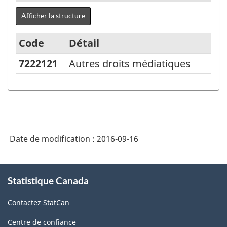
Afficher la structure
Code
Détail
7222121
Autres droits médiatiques
Système
de
classification
des
produits
Date de modification :
2016-09-16
de
l'Amérique
À
Statistique Canada
propos
du
de
Nord
Contactez StatCan
ce
(SCPAN)
site
Centre de confiance