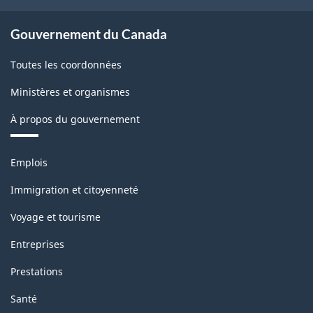
Canada
2012
Gouvernement du Canada
version
Toutes les coordonnées
1.0
Ministères et organismes
-
À propos du gouvernement
Structure
de
Thèmes
Emplois
la
et
sujets
classification
Immigration et citoyenneté
Voyage et tourisme
Entreprises
Prestations
Santé