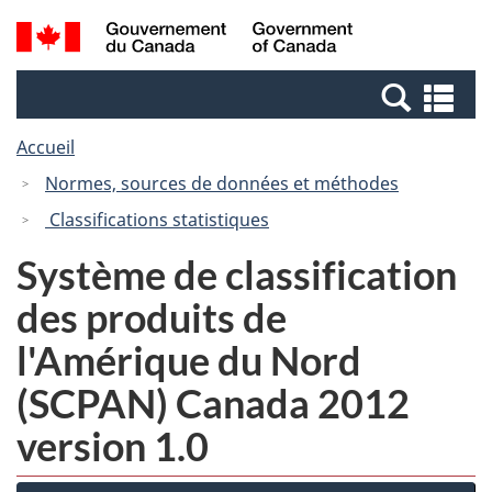
Passer
Passer
Recherche
/
au
à
et
Government
contenu
la
menus
of
Re
principal
version
Canada
et
HTML
Accueil
me
simplifiée
Normes, sources de données et méthodes
Classifications statistiques
Système de classification
des produits de
l'Amérique du Nord
(SCPAN) Canada 2012
version 1.0