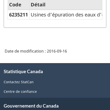
Code
Détail
6235211
Usines d'épuration des eaux d'ég
Système
de
classification
des
produits
Date de modification :
2016-09-16
de
l'Amérique
À
Statistique Canada
propos
du
de
Nord
Contactez StatCan
ce
(SCPAN)
site
Centre de confiance
Canada
2012
Gouvernement du Canada