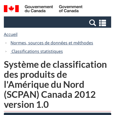
Passer
Passer
Recherche
/
au
à
et
Government
contenu
la
menus
of
Re
principal
version
Canada
et
HTML
Accueil
me
simplifiée
Normes, sources de données et méthodes
Classifications statistiques
Système de classification
des produits de
l'Amérique du Nord
(SCPAN) Canada 2012
version 1.0