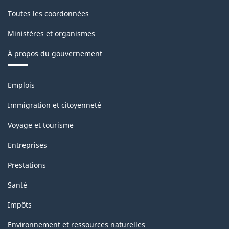
version
Toutes les coordonnées
1.0
Ministères et organismes
-
À propos du gouvernement
Structure
de
Thèmes
Emplois
la
et
sujets
classification
Immigration et citoyenneté
Voyage et tourisme
Entreprises
Prestations
Santé
Impôts
Environnement et ressources naturelles