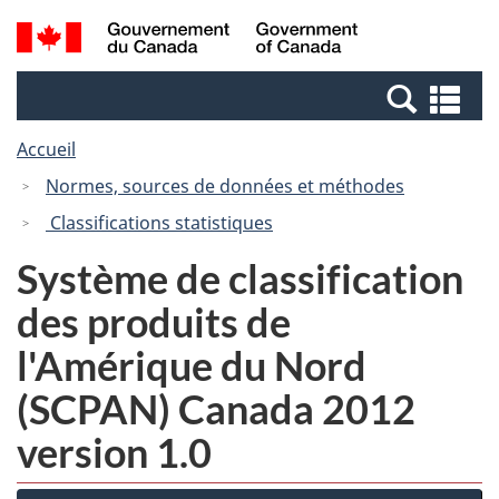
Passer
Passer
Recherche
/
au
à
et
Government
contenu
la
menus
of
Re
principal
version
Canada
et
HTML
Accueil
me
simplifiée
Normes, sources de données et méthodes
Classifications statistiques
Système de classification
des produits de
l'Amérique du Nord
(SCPAN) Canada 2012
version 1.0