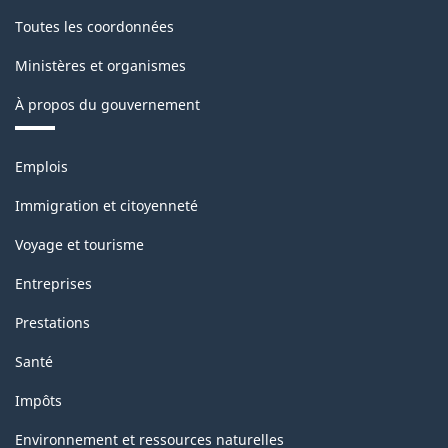
version
Toutes les coordonnées
1.0
Ministères et organismes
-
À propos du gouvernement
Structure
de
Thèmes
Emplois
la
et
sujets
classification
Immigration et citoyenneté
Voyage et tourisme
Entreprises
Prestations
Santé
Impôts
Environnement et ressources naturelles