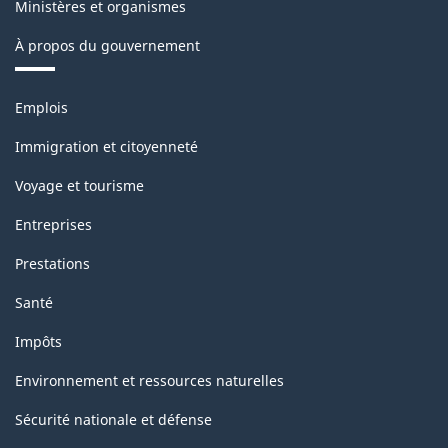
Ministères et organismes
-
À propos du gouvernement
Structure
de
Thèmes
Emplois
la
et
sujets
classification
Immigration et citoyenneté
Voyage et tourisme
Entreprises
Prestations
Santé
Impôts
Environnement et ressources naturelles
Sécurité nationale et défense