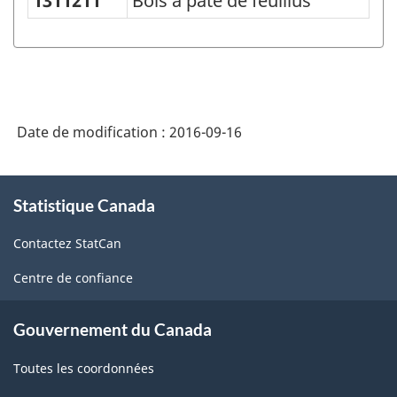
1311211
Bois à pâte de feuillus
Système
de
classification
des
produits
Date de modification :
2016-09-16
de
l'Amérique
À
Statistique Canada
propos
du
de
Nord
Contactez StatCan
ce
(SCPAN)
site
Centre de confiance
Canada
2012
Gouvernement du Canada
version
Toutes les coordonnées
1.0