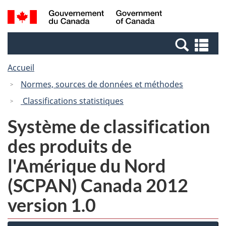
Passer
Passer
Recherche
/
au
à
et
Government
contenu
la
menus
of
Re
principal
version
Canada
et
HTML
Accueil
me
simplifiée
Normes, sources de données et méthodes
Classifications statistiques
Système de classification
des produits de
l'Amérique du Nord
(SCPAN) Canada 2012
version 1.0