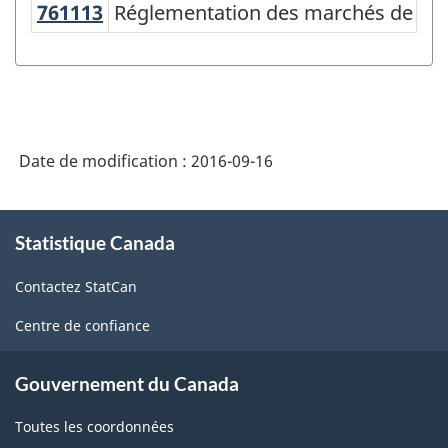
classification
761113
Réglementation des marchés de l'
Réglementation des marchés de l'a
des
produits
de
l'Amérique
Date de modification :
2016-09-16
du
Nord
À
(SCPAN)
Statistique Canada
propos
Canada
de
Contactez StatCan
ce
2012
site
Centre de confiance
version
1.0
Gouvernement du Canada
-
Toutes les coordonnées
Structure