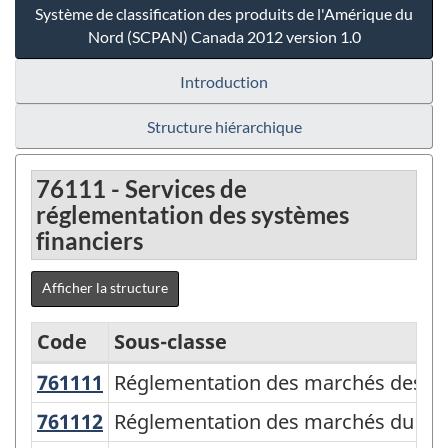
Système de classification des produits de l'Amérique du
Nord (SCPAN) Canada 2012 version 1.0
Introduction
Structure hiérarchique
76111 - Services de
réglementation des systèmes
financiers
Afficher la structure
Code
Sous-classe
761111
Réglementation des marchés des t
Réglementation des marchés des tit
Système
de
761112
Réglementation des marchés du cr
Réglementation des marchés du cré