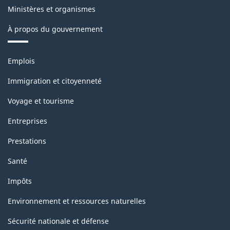
de
Ministères et organismes
la
À propos du gouvernement
classification
Thèmes
Emplois
et
sujets
Immigration et citoyenneté
Voyage et tourisme
Entreprises
Prestations
Santé
Impôts
Environnement et ressources naturelles
Sécurité nationale et défense