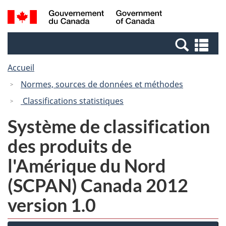
Passer
Passer
Recherche
/
au
à
et
Government
contenu
la
menus
of
Re
principal
version
Canada
et
HTML
Accueil
me
simplifiée
Normes, sources de données et méthodes
Classifications statistiques
Système de classification
des produits de
l'Amérique du Nord
(SCPAN) Canada 2012
version 1.0