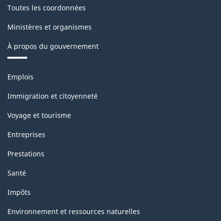
version
Toutes les coordonnées
1.0
Ministères et organismes
-
À propos du gouvernement
Structure
de
Thèmes
Emplois
la
et
sujets
classification
Immigration et citoyenneté
Voyage et tourisme
Entreprises
Prestations
Santé
Impôts
Environnement et ressources naturelles