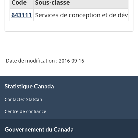
Code
Sous-classe
643111
Services de conception et de déve
Services de conception et de dével
Système
de
classification
des
produits
Date de modification :
2016-09-16
de
l'Amérique
À
Statistique Canada
propos
du
de
Nord
Contactez StatCan
ce
(SCPAN)
site
Centre de confiance
Canada
2012
Gouvernement du Canada