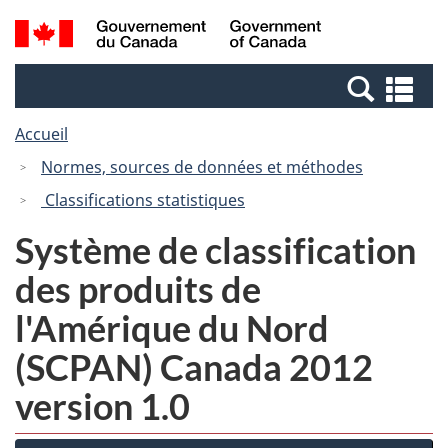
Passer
Passer
Recherche
/
au
à
et
Government
contenu
la
menus
of
Re
principal
version
Canada
et
HTML
Accueil
me
simplifiée
Normes, sources de données et méthodes
Classifications statistiques
Système de classification
des produits de
l'Amérique du Nord
(SCPAN) Canada 2012
version 1.0