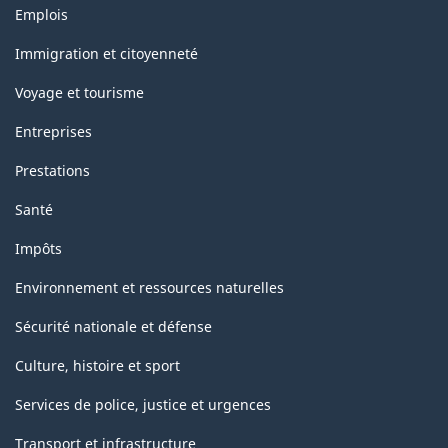
Thèmes
Emplois
la
et
sujets
classification
Immigration et citoyenneté
Voyage et tourisme
Entreprises
Prestations
Santé
Impôts
Environnement et ressources naturelles
Sécurité nationale et défense
Culture, histoire et sport
Services de police, justice et urgences
Transport et infrastructure