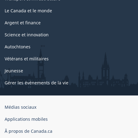
Le Canada et le monde
Argent et finance
Science et innovation
Autochtones
Vétérans et militaires
Jeunesse
Gérer les événements de la vie
Organisation
Médias sociaux
du
gouvernement
Applications mobiles
du
Ã propos de Canada.ca
Canada