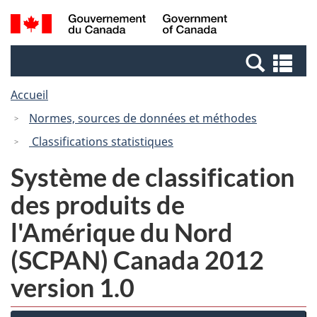
Passer
Passer
Recherche
/
au
à
et
Government
contenu
la
menus
of
Re
principal
version
Canada
et
HTML
Accueil
me
simplifiée
Normes, sources de données et méthodes
Classifications statistiques
Système de classification
des produits de
l'Amérique du Nord
(SCPAN) Canada 2012
version 1.0