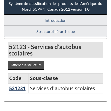
Système de classification des produits de l'Amérique du
Nord (SCPAN) Canada 2012 version 1.0
Introduction
Structure hiérarchique
52123 - Services d'autobus
scolaires
Afficher la structure
Code
Sous-classe
521231
Services d'autobus scolaires
Services d'autobus scolaires
Système
de
classification