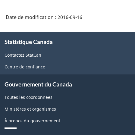
des
produits
Date de modification :
2016-09-16
de
l'Amérique
À
Statistique Canada
propos
du
de
Nord
Contactez StatCan
ce
(SCPAN)
site
Centre de confiance
Canada
2012
Gouvernement du Canada
version
Toutes les coordonnées
1.0
Ministères et organismes
-
À propos du gouvernement
Structure
de