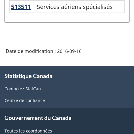
513511
Services aériens spécialisés
Services aériens spécialisés
Système
de
classification
des
produits
Date de modification :
2016-09-16
de
l'Amérique
À
Statistique Canada
propos
du
de
Nord
Contactez StatCan
ce
(SCPAN)
site
Centre de confiance
Canada
2012
Gouvernement du Canada
version
Toutes les coordonnées