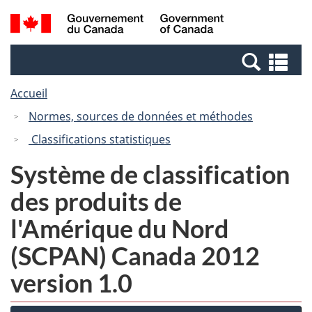
Passer
Passer
Recherche
/
au
à
et
Government
contenu
la
menus
of
Re
principal
version
Canada
et
HTML
Accueil
me
simplifiée
Normes, sources de données et méthodes
Classifications statistiques
Système de classification
des produits de
l'Amérique du Nord
(SCPAN) Canada 2012
version 1.0