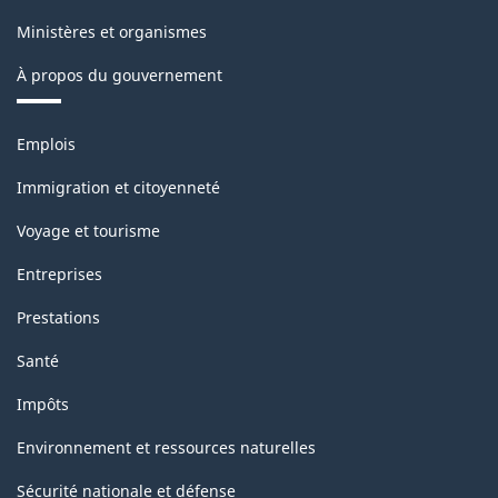
1.0
Ministères et organismes
-
À propos du gouvernement
Structure
de
Thèmes
Emplois
la
et
sujets
classification
Immigration et citoyenneté
Voyage et tourisme
Entreprises
Prestations
Santé
Impôts
Environnement et ressources naturelles
Sécurité nationale et défense