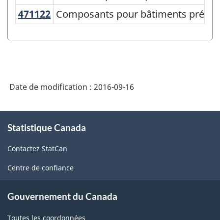
de
471122
Composants pour bâtiments préfa
Composants pour bâtiments préfabr
classification
des
produits
de
Date de modification :
2016-09-16
l'Amérique
du
À
Nord
Statistique Canada
propos
de
(SCPAN)
Contactez StatCan
ce
Canada
site
Centre de confiance
2012
version
Gouvernement du Canada
1.0
Toutes les coordonnées