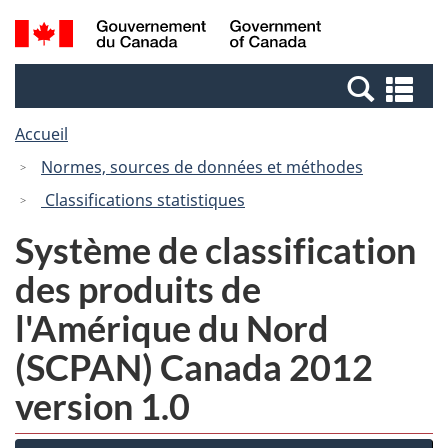
Passer
Passer
Recherche
/
au
à
et
Government
contenu
la
menus
of
Re
principal
version
Canada
et
HTML
Accueil
me
simplifiée
Normes, sources de données et méthodes
Classifications statistiques
Système de classification
des produits de
l'Amérique du Nord
(SCPAN) Canada 2012
version 1.0