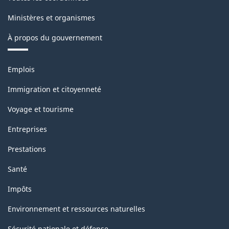
-
Ministères et organismes
Structure
de
À propos du gouvernement
la
Thèmes
classification
Emplois
et
sujets
Immigration et citoyenneté
Voyage et tourisme
Entreprises
Prestations
Santé
Impôts
Environnement et ressources naturelles
Sécurité nationale et défense