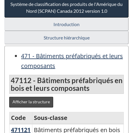
Système de classification des produits de l'Amérique du
Nord (SCPAN) Canada 2012 version 1.0
Introduction
Structure hiérarchique
471 - Bâtiments préfabriqués et leurs
composants
47112 - Bâtiments préfabriqués en
bois et leurs composants
Afficher la structure
Code
Sous-classe
471121
Bâtiments préfabriqués en bois
Bâtiments préfabriqués en bois
Système