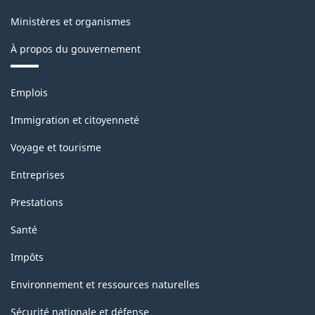
la
Ministères et organismes
classification
À propos du gouvernement
Thèmes
Emplois
et
sujets
Immigration et citoyenneté
Voyage et tourisme
Entreprises
Prestations
Santé
Impôts
Environnement et ressources naturelles
Sécurité nationale et défense