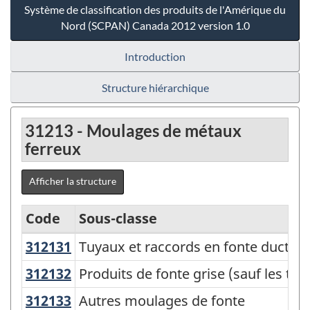
Système de classification des produits de l'Amérique du
Nord (SCPAN) Canada 2012 version 1.0
Introduction
Structure hiérarchique
31213 - Moulages de métaux
ferreux
Afficher la structure
Code
Sous-classe
312131
Tuyaux et raccords en fonte ductil
Tuyaux et raccords en fonte ductile 
Système
de
312132
Produits de fonte grise (sauf les t
Produits de fonte grise (sauf les tuy
classification
312133
Autres moulages de fonte
Autres moulages de fonte