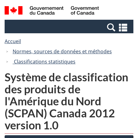
Passer
Passer
Recherche
/
au
à
et
Government
contenu
la
menus
of
Re
principal
version
Canada
et
HTML
Accueil
me
simplifiée
Normes, sources de données et méthodes
Classifications statistiques
Système de classification
des produits de
l'Amérique du Nord
(SCPAN) Canada 2012
version 1.0