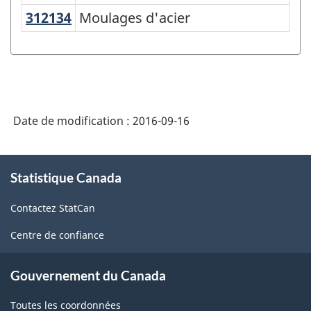
des
312134
Moulages d'acier
Moulages d'acier
produits
de
l'Amérique
du
Nord
Date de modification :
2016-09-16
(SCPAN)
À
Canada
Statistique Canada
propos
2012
de
Contactez StatCan
ce
version
site
1.0
Centre de confiance
-
Gouvernement du Canada
Structure
de
Toutes les coordonnées