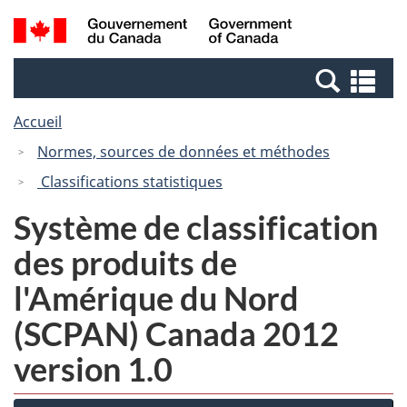
Passer
Passer
Recherche
/
au
à
et
Government
contenu
la
menus
of
Re
principal
version
Canada
et
HTML
Accueil
me
simplifiée
Normes, sources de données et méthodes
Classifications statistiques
Système de classification
des produits de
l'Amérique du Nord
(SCPAN) Canada 2012
version 1.0