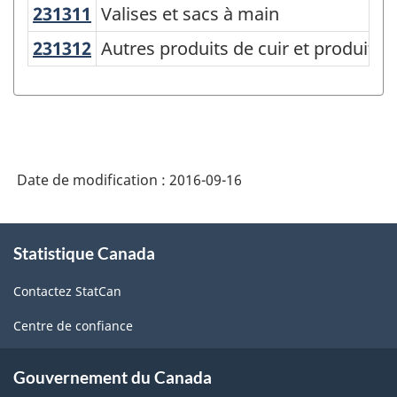
231311
Valises et sacs à main
Valises et sacs à main
Système
de
231312
Autres produits de cuir et produit
Autres produits de cuir et produits
classification
des
produits
de
Date de modification :
2016-09-16
l'Amérique
du
À
Nord
Statistique Canada
propos
de
(SCPAN)
Contactez StatCan
ce
Canada
site
Centre de confiance
2012
version
Gouvernement du Canada