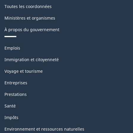
1.0
Toutes les coordonnées
-
Ministères et organismes
Structure
de
À propos du gouvernement
la
Thèmes
classification
Emplois
et
sujets
Immigration et citoyenneté
Voyage et tourisme
Entreprises
Prestations
Santé
Impôts
Environnement et ressources naturelles