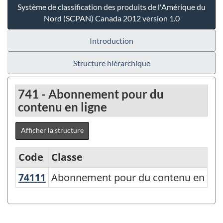
Système de classification des produits de l'Amérique du
Nord (SCPAN) Canada 2012 version 1.0
Introduction
Structure hiérarchique
741 - Abonnement pour du
contenu en ligne
Afficher la structure
Code
Classe
74111
Abonnement pour du contenu en li
Abonnement pour du contenu en lig
Système
de
classification