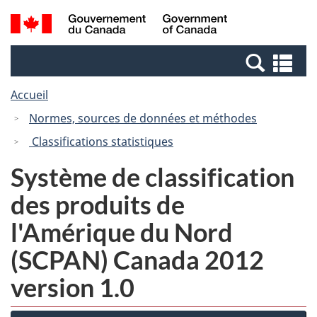
Passer
Passer
Recherche
/
au
à
et
Government
contenu
la
menus
of
Re
principal
version
Canada
et
HTML
Accueil
me
simplifiée
Normes, sources de données et méthodes
Classifications statistiques
Système de classification
des produits de
l'Amérique du Nord
(SCPAN) Canada 2012
version 1.0