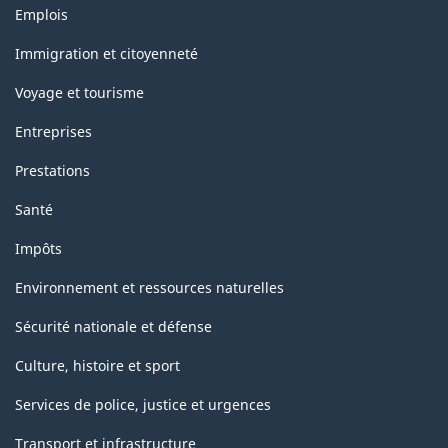
Thèmes
Emplois
la
et
sujets
classification
Immigration et citoyenneté
Voyage et tourisme
Entreprises
Prestations
Santé
Impôts
Environnement et ressources naturelles
Sécurité nationale et défense
Culture, histoire et sport
Services de police, justice et urgences
Transport et infrastructure