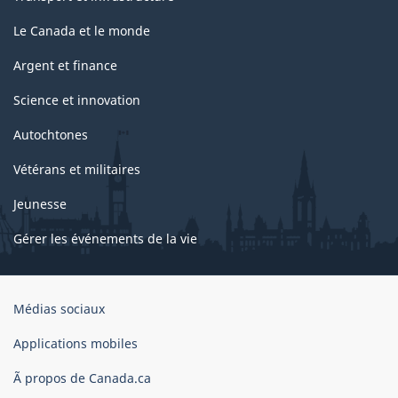
Le Canada et le monde
Argent et finance
Science et innovation
Autochtones
Vétérans et militaires
Jeunesse
Gérer les événements de la vie
Organisation
Médias sociaux
du
gouvernement
Applications mobiles
du
Ã propos de Canada.ca
Canada