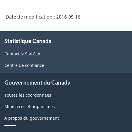
des
produits
Date de modification :
2016-09-16
de
l'Amérique
À
Statistique Canada
propos
du
de
Nord
Contactez StatCan
ce
(SCPAN)
site
Centre de confiance
Canada
2012
Gouvernement du Canada
version
Toutes les coordonnées
1.0
Ministères et organismes
-
À propos du gouvernement
Structure
de