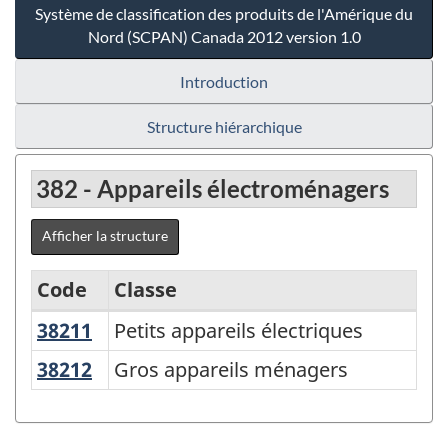
Système de classification des produits de l'Amérique du
Nord (SCPAN) Canada 2012 version 1.0
Introduction
Structure hiérarchique
382 - Appareils électroménagers
Afficher la structure
Code
Classe
38211
Petits appareils électriques
Petits appareils électriques
Système
de
38212
Gros appareils ménagers
Gros appareils ménagers
classification
des