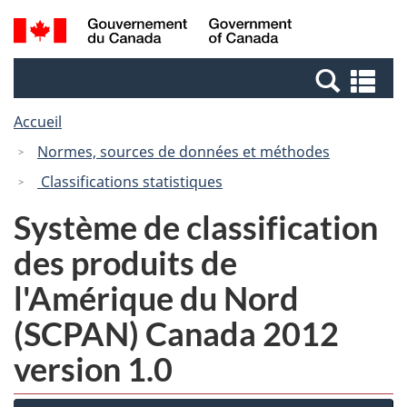
Passer
Passer
Recherche
/
au
à
et
Government
contenu
la
menus
of
Re
principal
version
Canada
et
HTML
Accueil
me
simplifiée
Normes, sources de données et méthodes
Classifications statistiques
Système de classification
des produits de
l'Amérique du Nord
(SCPAN) Canada 2012
version 1.0