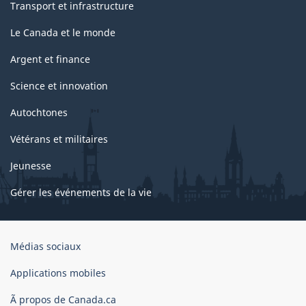
Transport et infrastructure
Le Canada et le monde
Argent et finance
Science et innovation
Autochtones
Vétérans et militaires
Jeunesse
Gérer les événements de la vie
Organisation
Médias sociaux
du
gouvernement
Applications mobiles
du
Ã propos de Canada.ca
Canada