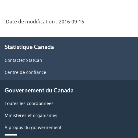
produits
de
Date de modification :
2016-09-16
l'Amérique
du
À
Nord
Statistique Canada
propos
de
(SCPAN)
Contactez StatCan
ce
Canada
site
Centre de confiance
2012
version
Gouvernement du Canada
1.0
Toutes les coordonnées
-
Ministères et organismes
Structure
de
À propos du gouvernement
la