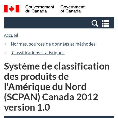
Passer
Passer
Recherche
/
au
à
et
Government
contenu
la
menus
of
Re
principal
version
Canada
et
HTML
Accueil
me
simplifiée
Normes, sources de données et méthodes
Classifications statistiques
Système de classification
des produits de
l'Amérique du Nord
(SCPAN) Canada 2012
version 1.0