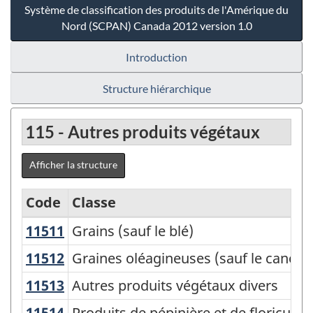
Système de classification des produits de l'Amérique du
Nord (SCPAN) Canada 2012 version 1.0
Introduction
Structure hiérarchique
115 - Autres produits végétaux
Afficher la structure
Code
Classe
11511
Grains (sauf le blé)
Grains (sauf le blé)
Système
de
11512
Graines oléagineuses (sauf le canol
Graines oléagineuses (sauf le canola)
classification
11513
Autres produits végétaux divers
Autres produits végétaux divers
des
11514
Produits de pépinière et de floricul
Produits de pépinière et de floricultu