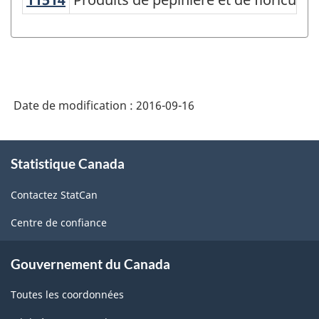
produits
de
l'Amérique
du
Nord
Date de modification :
2016-09-16
(SCPAN)
À
Canada
Statistique Canada
propos
2012
de
Contactez StatCan
ce
version
site
1.0
Centre de confiance
-
Gouvernement du Canada
Structure
de
Toutes les coordonnées
la