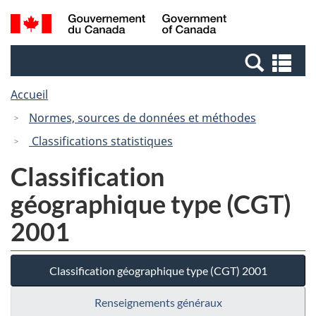
Passer
Passer
Recherche
/
au
à
et
Government
contenu
la
menus
of
Re
principal
version
Canada
et
HTML
Accueil
me
simplifiée
Normes, sources de données et méthodes
Classifications statistiques
Classification
géographique type (CGT)
2001
Classification géographique type (CGT) 2001
Renseignements généraux