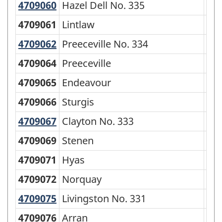
4709060
Hazel Dell No. 335
Hazel Dell No. 335
Rur
4709061
Lintlaw
Vil
4709062
Preeceville No. 334
Preeceville No. 334
Rur
4709064
Preeceville
To
4709065
Endeavour
Vil
4709066
Sturgis
To
4709067
Clayton No. 333
Clayton No. 333
Rur
4709069
Stenen
Vil
4709071
Hyas
Vil
4709072
Norquay
To
4709075
Livingston No. 331
Livingston No. 331
Rur
4709076
Arran
Vil