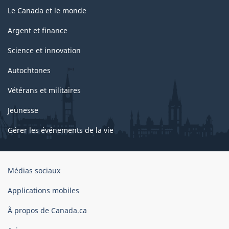
Le Canada et le monde
Argent et finance
Science et innovation
Autochtones
Vétérans et militaires
Jeunesse
Gérer les événements de la vie
Organisation
Médias sociaux
du
gouvernement
Applications mobiles
du
Ã propos de Canada.ca
Canada