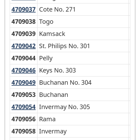
4709037
Cote No. 271
Cote No. 271
Rur
4709038
Togo
Vil
4709039
Kamsack
To
4709042
St. Philips No. 301
St. Philips No. 301
Rur
4709044
Pelly
Vil
4709046
Keys No. 303
Keys No. 303
Rur
4709049
Buchanan No. 304
Buchanan No. 304
Rur
4709053
Buchanan
Vil
4709054
Invermay No. 305
Invermay No. 305
Rur
4709056
Rama
Vil
4709058
Invermay
Vil