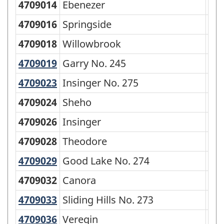
la
4709014
Ebenezer
Vil
classification
4709016
Springside
To
4709018
Willowbrook
Vil
4709019
Garry No. 245
Garry No. 245
Rur
4709023
Insinger No. 275
Insinger No. 275
Rur
4709024
Sheho
Vil
4709026
Insinger
Vil
4709028
Theodore
Vil
4709029
Good Lake No. 274
Good Lake No. 274
Rur
4709032
Canora
To
4709033
Sliding Hills No. 273
Sliding Hills No. 273
Rur
4709036
Veregin
Veregin
Vil