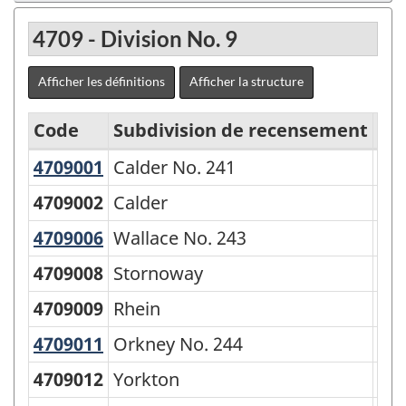
4709 - Division No. 9
Afficher les définitions
Afficher la structure
Code
Subdivision de recensement
Ge
4709001
Calder No. 241
Calder No. 241
Rur
Classification
géographique
4709002
Calder
Vil
type
4709006
Wallace No. 243
Wallace No. 243
Rur
(CGT)
4709008
Stornoway
Vil
2001
4709009
Rhein
Vil
-
4709011
Orkney No. 244
Orkney No. 244
Rur
Structure
de
4709012
Yorkton
Cit