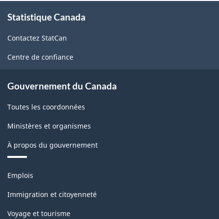
À
Statistique Canada
propos
de
Contactez StatCan
ce
site
Centre de confiance
Gouvernement du Canada
Toutes les coordonnées
Ministères et organismes
À propos du gouvernement
Thèmes
Emplois
et
sujets
Immigration et citoyenneté
Voyage et tourisme