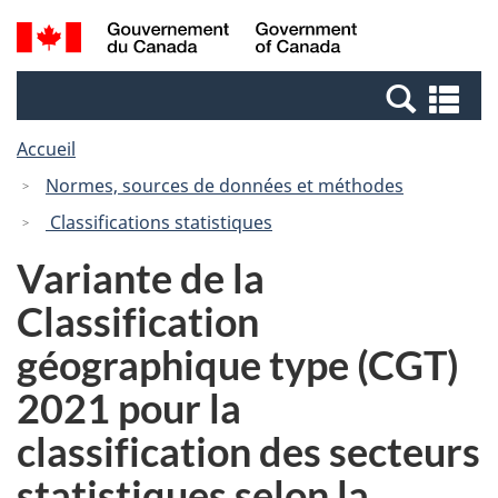
Passer
Passer
Recherche
/
au
à
et
Government
contenu
la
menus
of
Re
principal
version
Canada
et
HTML
Accueil
me
simplifiée
Normes, sources de données et méthodes
Classifications statistiques
Variante de la
Classification
géographique type (CGT)
2021 pour la
classification des secteurs
statistiques selon la