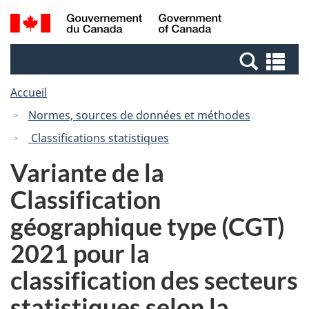
Passer
Passer
Recherche
/
au
à
et
Government
contenu
la
menus
of
Re
principal
version
Canada
et
HTML
Accueil
me
simplifiée
Normes, sources de données et méthodes
Classifications statistiques
Variante de la
Classification
géographique type (CGT)
2021 pour la
classification des secteurs
statistiques selon la