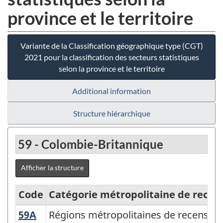
province et le territoire
Variante de la Classification géographique type (CGT)
2021 pour la classification des secteurs statistiques
selon la province et le territoire
Additional information
Structure hiérarchique
59 - Colombie-Britannique
Afficher la structure
Code
Catégorie métropolitaine de rece
59A
Régions métropolitaines de recensem
Régions métropolitaines de recensem
Variante