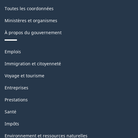
selon
Toutes les coordonnées
la
province
Ministères et organismes
et
À propos du gouvernement
le
territoire
Thèmes
Emplois
et
-
sujets
Immigration et citoyenneté
Structure
Voyage et tourisme
de
Entreprises
la
Prestations
classification
Santé
Impôts
Environnement et ressources naturelles