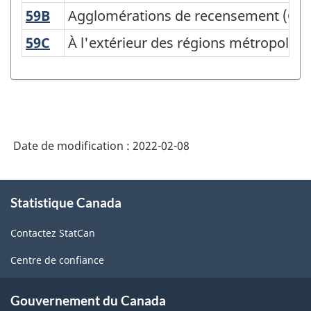
de
59B
Agglomérations de recensement (Col
Agglomérations de recensement (Col
la
59C
À l'extérieur des régions métropoli
À l'extérieur des régions métropolit
Classification
géographique
type
(CGT)
Date de modification :
2022-02-08
2021
pour
À
la
Statistique Canada
propos
classification
de
Contactez StatCan
ce
des
site
Centre de confiance
secteurs
statistiques
Gouvernement du Canada