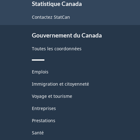
Statistique Canada
propos
de
Contactez StatCan
ce
site
Gouvernement du Canada
Toutes les coordonnées
Thèmes
Emplois
et
sujets
Immigration et citoyenneté
Voyage et tourisme
Entreprises
Prestations
Santé