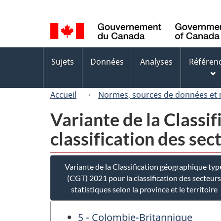
Sélection
de
la
langue
Menus
Sujets
Données
Analyses
Référen
des
sujets
Accueil
Normes, sources de données et
Variante de la Classi
classification des sect
Variante de la Classification géographique typ
(CGT) 2021 pour la classification des secteurs
statistiques selon la province et le territoire
5 - Colombie-Britannique