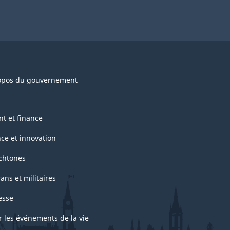
opos du gouvernement
nt et finance
nce et innovation
chtones
ans et militaires
esse
r les événements de la vie