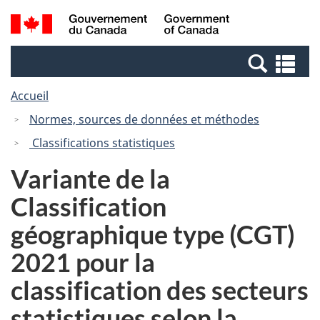
Passer
Passer
Recherche
/
au
à
et
Government
contenu
la
menus
of
Re
principal
version
Canada
et
HTML
Accueil
me
simplifiée
Normes, sources de données et méthodes
Classifications statistiques
Variante de la
Classification
géographique type (CGT)
2021 pour la
classification des secteurs
statistiques selon la