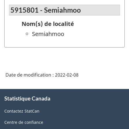
5915801 - Semiahmoo
Nom(s) de localité
Semiahmoo
Date de modification :
2022-02-08
À
Statistique Canada
propos
de
Contactez StatCan
ce
site
Centre de confiance