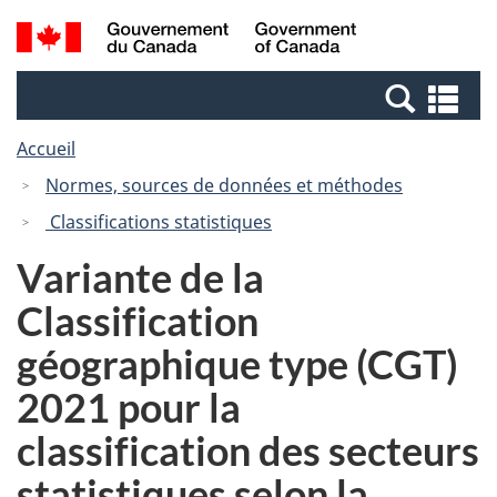
Passer
Passer
Recherche
/
au
à
et
Government
contenu
la
menus
of
Re
principal
version
Canada
et
HTML
Accueil
me
simplifiée
Normes, sources de données et méthodes
Classifications statistiques
Variante de la
Classification
géographique type (CGT)
2021 pour la
classification des secteurs
statistiques selon la