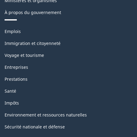
Ministères et organismes
À propos du gouvernement
Thèmes
Emplois
et
sujets
Immigration et citoyenneté
Voyage et tourisme
Entreprises
Prestations
Santé
Impôts
Environnement et ressources naturelles
Sécurité nationale et défense