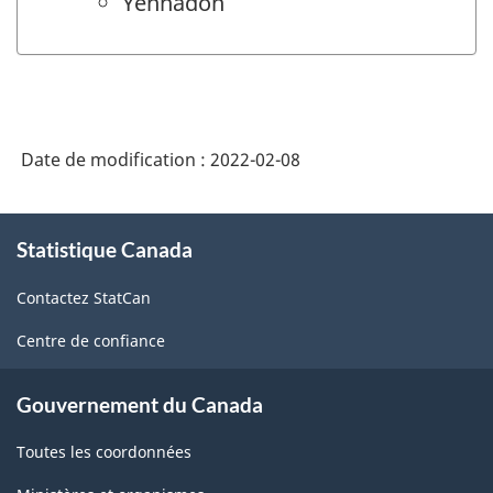
Yennadon
Date de modification :
2022-02-08
À
Statistique Canada
propos
de
Contactez StatCan
ce
site
Centre de confiance
Gouvernement du Canada
Toutes les coordonnées