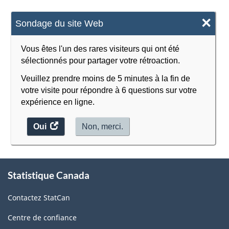
×
Sondage du site Web
Vous êtes l'un des rares visiteurs qui ont été
sélectionnés pour partager votre rétroaction.
Veuillez prendre moins de 5 minutes à la fin de
votre visite pour répondre à 6 questions sur votre
expérience en ligne.
Oui
accéder
Non, merci.
au
sondage.
À
Statistique Canada
propos
de
Contactez StatCan
ce
site
Centre de confiance