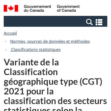
Passer
Passer
Passer
Recherche
/
au
au
à
et
Government
Gestionnaire
contenu
la
menus
of
Re
des
principal
version
Canada
et
Invitations
HTML
Accueil
me
simplifiée
Normes, sources de données et méthodes
Classifications statistiques
Variante de la
Classification
géographique type (CGT)
2021 pour la
classification des secteurs
statistiques selon la