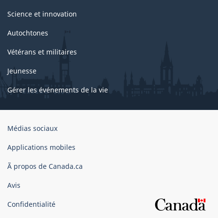
Science et innovation
Autochtones
Vétérans et militaires
Jeunesse
Gérer les événements de la vie
Organisation
Médias sociaux
du
gouvernement
Applications mobiles
du
Ã propos de Canada.ca
Canada
Avis
Confidentialité