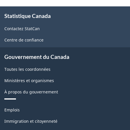
À
Statistique Canada
propos
de
Contactez StatCan
ce
site
Centre de confiance
Gouvernement du Canada
Toutes les coordonnées
Ministères et organismes
À propos du gouvernement
Thèmes
Emplois
et
sujets
Immigration et citoyenneté