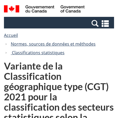
Passer
Passer
Recherche
/
au
à
et
Government
contenu
la
menus
of
Re
principal
version
Canada
et
HTML
Accueil
me
simplifiée
Normes, sources de données et méthodes
Classifications statistiques
Variante de la
Classification
géographique type (CGT)
2021 pour la
classification des secteurs
statistiques selon la