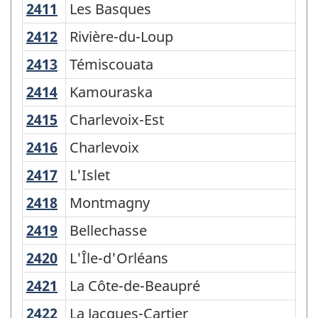
2411
Les Basques
Les Basques
2412
Rivière-du-Loup
Rivière-du-Loup
2413
Témiscouata
Témiscouata
2414
Kamouraska
Kamouraska
2415
Charlevoix-Est
Charlevoix-Est
2416
Charlevoix
Charlevoix
2417
L'Islet
L'Islet
2418
Montmagny
Montmagny
2419
Bellechasse
Bellechasse
2420
L'Île-d'Orléans
L'Île-d'Orléans
2421
La Côte-de-Beaupré
La Côte-de-Beaupré
2422
La Jacques-Cartier
La Jacques-Cartier