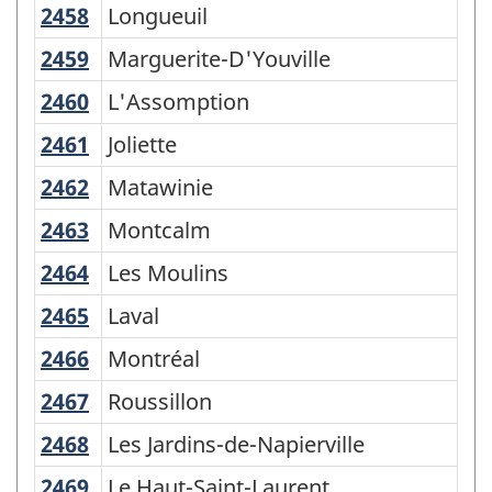
2458
Longueuil
Longueuil
2459
Marguerite-D'Youville
Marguerite-D'Youville
2460
L'Assomption
L'Assomption
2461
Joliette
Joliette
2462
Matawinie
Matawinie
2463
Montcalm
Montcalm
2464
Les Moulins
Les Moulins
2465
Laval
Laval
2466
Montréal
Montréal
2467
Roussillon
Roussillon
2468
Les Jardins-de-Napierville
Les Jardins-de-Napierville
2469
Le Haut-Saint-Laurent
Le Haut-Saint-Laurent