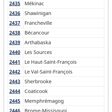
2435
Mékinac
Mékinac
2436
Shawinigan
Shawinigan
2437
Francheville
Francheville
2438
Bécancour
Bécancour
2439
Arthabaska
Arthabaska
2440
Les Sources
Les Sources
2441
Le Haut-Saint-François
Le Haut-Saint-François
2442
Le Val-Saint-François
Le Val-Saint-François
2443
Sherbrooke
Sherbrooke
2444
Coaticook
Coaticook
2445
Memphrémagog
Memphrémagog
2446
Brome-Missisquoi
Brome-Missisquoi