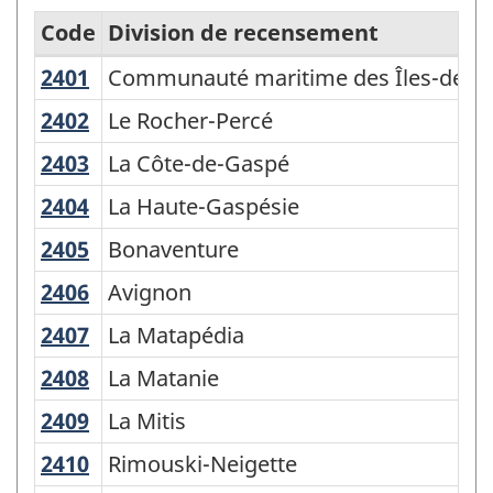
Code
Division de recensement
2401
Communauté maritime des Îles-de-l
Communauté maritime des Îles-de-la
Classification
géographique
2402
Le Rocher-Percé
Le Rocher-Percé
type
2403
La Côte-de-Gaspé
La Côte-de-Gaspé
(CGT)
2404
La Haute-Gaspésie
La Haute-Gaspésie
2021
2405
Bonaventure
Bonaventure
-
2406
Avignon
Avignon
Structure
de
2407
La Matapédia
La Matapédia
la
2408
La Matanie
La Matanie
classification
2409
La Mitis
La Mitis
2410
Rimouski-Neigette
Rimouski-Neigette