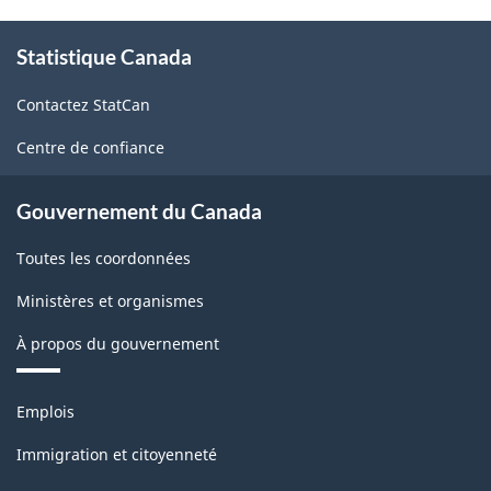
À
Statistique Canada
propos
de
Contactez StatCan
ce
site
Centre de confiance
Gouvernement du Canada
Toutes les coordonnées
Ministères et organismes
À propos du gouvernement
Thèmes
Emplois
et
sujets
Immigration et citoyenneté