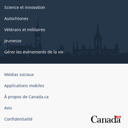
Science et innovation
Autochtones
Vétérans et militaires
Jeunesse
Gérer les événements de la vie
Organisation
Médias sociaux
du
gouvernement
Applications mobiles
du
Ã propos de Canada.ca
Canada
Avis
Confidentialité