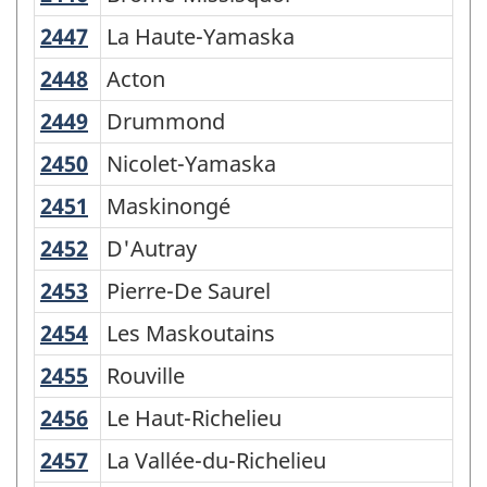
2447
La Haute-Yamaska
La Haute-Yamaska
2448
Acton
Acton
2449
Drummond
Drummond
2450
Nicolet-Yamaska
Nicolet-Yamaska
2451
Maskinongé
Maskinongé
2452
D'Autray
D'Autray
2453
Pierre-De Saurel
Pierre-De Saurel
2454
Les Maskoutains
Les Maskoutains
2455
Rouville
Rouville
2456
Le Haut-Richelieu
Le Haut-Richelieu
2457
La Vallée-du-Richelieu
La Vallée-du-Richelieu