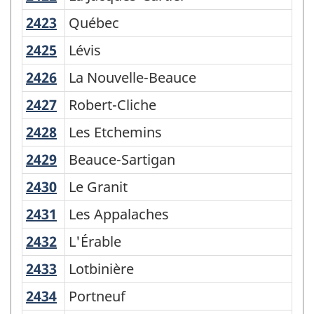
2423
Québec
Québec
2425
Lévis
Lévis
2426
La Nouvelle-Beauce
La Nouvelle-Beauce
2427
Robert-Cliche
Robert-Cliche
2428
Les Etchemins
Les Etchemins
2429
Beauce-Sartigan
Beauce-Sartigan
2430
Le Granit
Le Granit
2431
Les Appalaches
Les Appalaches
2432
L'Érable
L'Érable
2433
Lotbinière
Lotbinière
2434
Portneuf
Portneuf