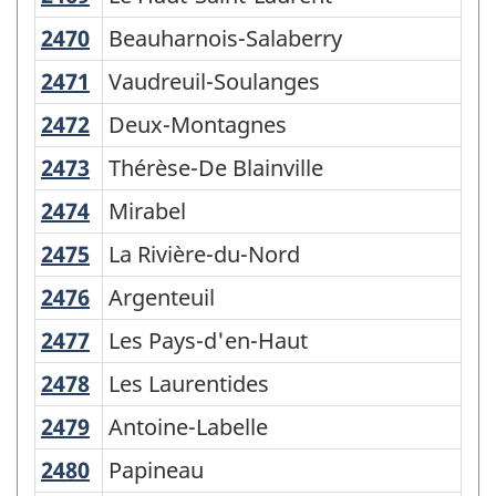
2470
Beauharnois-Salaberry
Beauharnois-Salaberry
2471
Vaudreuil-Soulanges
Vaudreuil-Soulanges
2472
Deux-Montagnes
Deux-Montagnes
2473
Thérèse-De Blainville
Thérèse-De Blainville
2474
Mirabel
Mirabel
2475
La Rivière-du-Nord
La Rivière-du-Nord
2476
Argenteuil
Argenteuil
2477
Les Pays-d'en-Haut
Les Pays-d'en-Haut
2478
Les Laurentides
Les Laurentides
2479
Antoine-Labelle
Antoine-Labelle
2480
Papineau
Papineau