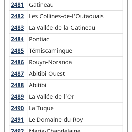
2481
Gatineau
Gatineau
2482
Les Collines-de-l'Outaouais
Les Collines-de-l'Outaouais
2483
La Vallée-de-la-Gatineau
La Vallée-de-la-Gatineau
2484
Pontiac
Pontiac
2485
Témiscamingue
Témiscamingue
2486
Rouyn-Noranda
Rouyn-Noranda
2487
Abitibi-Ouest
Abitibi-Ouest
2488
Abitibi
Abitibi
2489
La Vallée-de-l'Or
La Vallée-de-l'Or
2490
La Tuque
La Tuque
2491
Le Domaine-du-Roy
Le Domaine-du-Roy
2492
Maria-Chapdelaine
Maria-Chapdelaine