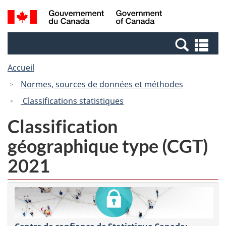
Passer
Passer
Recherche
/
au
à
et
Government
contenu
la
menus
of
Re
principal
version
Canada
et
HTML
Accueil
me
simplifiée
Normes, sources de données et méthodes
Classifications statistiques
Classification
géographique type (CGT)
2021