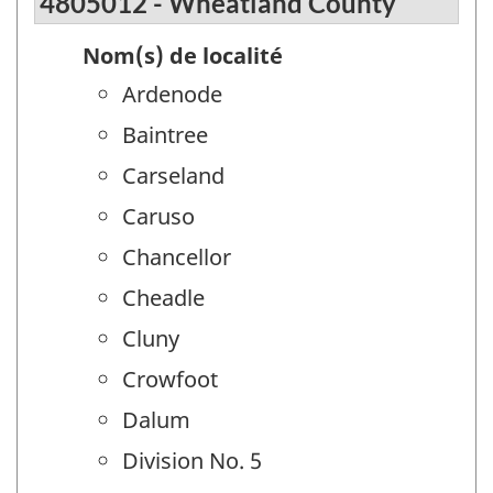
4805012 - Wheatland County
Nom(s) de localité
Ardenode
Baintree
Carseland
Caruso
Chancellor
Cheadle
Cluny
Crowfoot
Dalum
Division No. 5