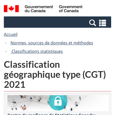
Passer
Passer
Recherche
/
au
à
et
Government
contenu
la
menus
of
Re
principal
version
Canada
et
HTML
Accueil
me
simplifiée
Normes, sources de données et méthodes
Classifications statistiques
Classification
géographique type (CGT)
2021