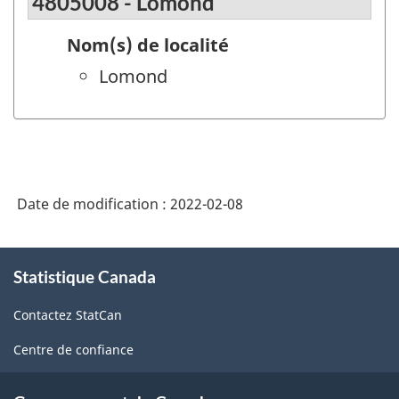
4805008 - Lomond
Nom(s) de localité
Lomond
Date de modification :
2022-02-08
À
Statistique Canada
propos
de
Contactez StatCan
ce
site
Centre de confiance