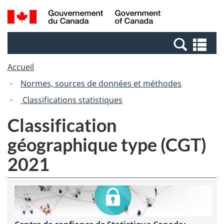
Passer
Passer
Recherche
/
au
à
et
Government
contenu
la
menus
of
Re
principal
version
Canada
et
HTML
Accueil
me
simplifiée
Normes, sources de données et méthodes
Classifications statistiques
Classification
géographique type (CGT)
2021