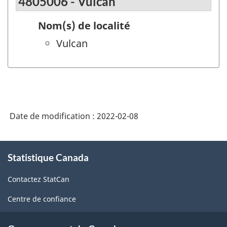
4805006 - Vulcan
Nom(s) de localité
Vulcan
Date de modification :
2022-02-08
À
Statistique Canada
propos
de
Contactez StatCan
ce
site
Centre de confiance