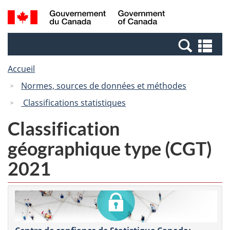
Passer
Passer
Recherche
/
au
à
et
Government
contenu
la
menus
of
Re
principal
version
Canada
et
HTML
Accueil
me
simplifiée
Normes, sources de données et méthodes
Classifications statistiques
Classification
géographique type (CGT)
2021