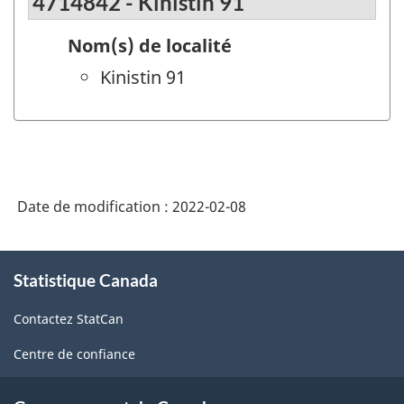
4714842 - Kinistin 91
Nom(s) de localité
Kinistin 91
Date de modification :
2022-02-08
À
Statistique Canada
propos
de
Contactez StatCan
ce
site
Centre de confiance