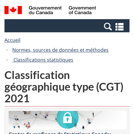
Passer
Passer
Recherche
/
au
à
et
Government
contenu
la
menus
of
Re
principal
version
Canada
et
HTML
Accueil
me
simplifiée
Normes, sources de données et méthodes
Classifications statistiques
Classification
géographique type (CGT)
2021