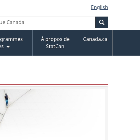
English
Recherche
rogrammes
À propos de
Canada.ca
es
StatCan