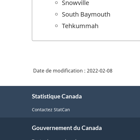
Snowville
South Baymouth
Tehkummah
Date de modification :
2022-02-08
À
Statistique Canada
propos
de
Contactez StatCan
ce
site
Gouvernement du Canada