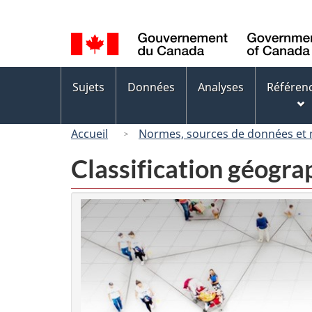
Sélection
de
la
langue
Menus
Sujets
Données
Analyses
Référen
des
sujets
Accueil
Normes, sources de données et
Classification géogr