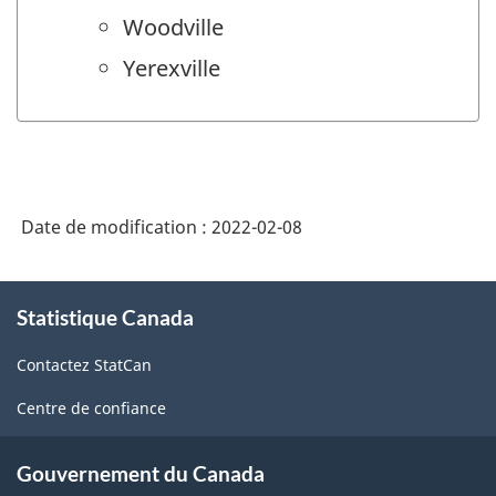
Woodville
Yerexville
Date de modification :
2022-02-08
À
Statistique Canada
propos
de
Contactez StatCan
ce
site
Centre de confiance
Gouvernement du Canada