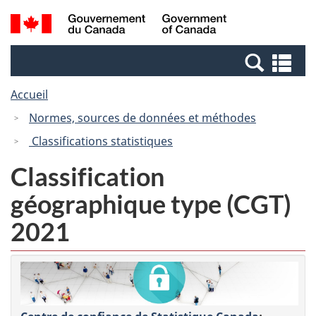
Passer
Passer
Recherche
/
au
à
et
Government
contenu
la
menus
of
Re
principal
version
Canada
et
HTML
Accueil
me
simplifiée
Normes, sources de données et méthodes
Classifications statistiques
Classification
géographique type (CGT)
2021