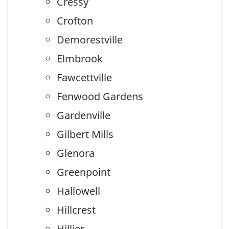
Cressy
Crofton
Demorestville
Elmbrook
Fawcettville
Fenwood Gardens
Gardenville
Gilbert Mills
Glenora
Greenpoint
Hallowell
Hillcrest
Hillier