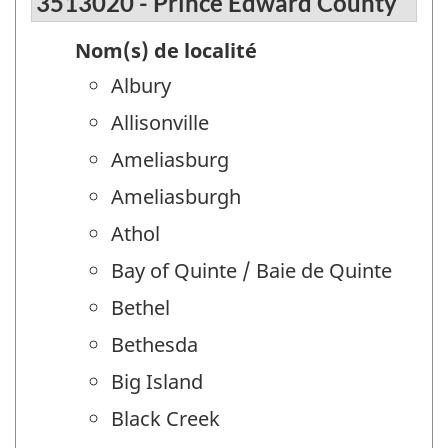
3513020 - Prince Edward County
Nom(s) de localité
Albury
Allisonville
Ameliasburg
Ameliasburgh
Athol
Bay of Quinte / Baie de Quinte
Bethel
Bethesda
Big Island
Black Creek