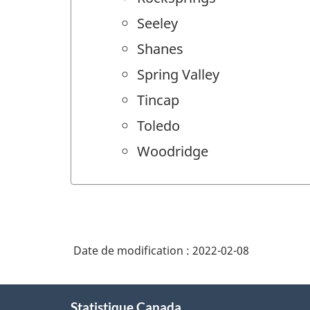
Seeley
Shanes
Spring Valley
Tincap
Toledo
Woodridge
Date de modification :
2022-02-08
À
Statistique Canada
propos