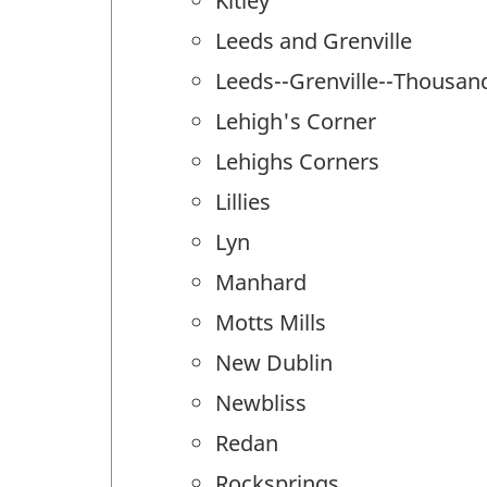
Kitley
Leeds and Grenville
Leeds--Grenville--Thousand
Lehigh's Corner
Lehighs Corners
Lillies
Lyn
Manhard
Motts Mills
New Dublin
Newbliss
Redan
Rocksprings