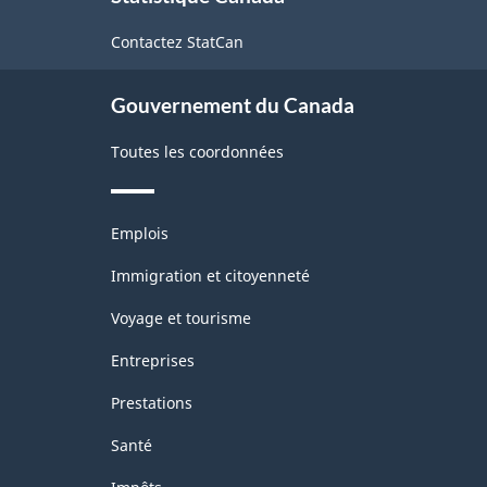
de
Contactez StatCan
ce
site
Gouvernement du Canada
Toutes les coordonnées
Thèmes
Emplois
et
sujets
Immigration et citoyenneté
Voyage et tourisme
Entreprises
Prestations
Santé