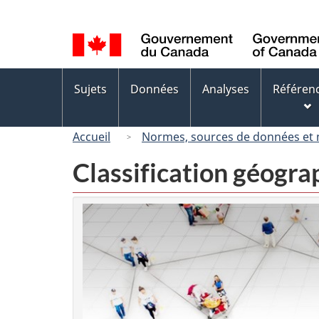
Sélection
de
la
langue
Menus
Sujets
Données
Analyses
Référen
des
sujets
Accueil
Normes, sources de données et
Classification géogr