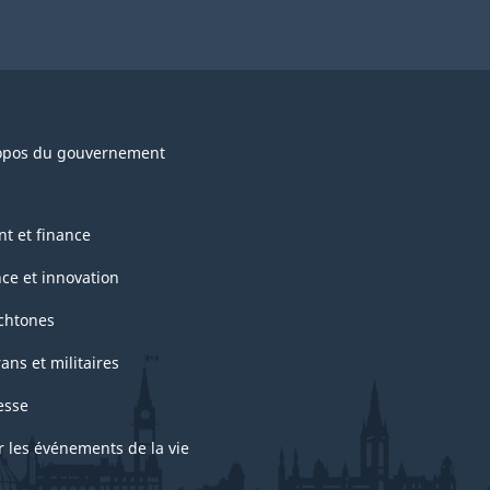
opos du gouvernement
nt et finance
nce et innovation
chtones
ans et militaires
esse
r les événements de la vie