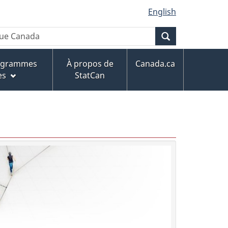
English
Recherche
rogrammes
À propos de
Canada.ca
es
StatCan