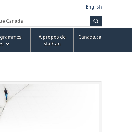
English
Recherche
rogrammes
À propos de
Canada.ca
es
StatCan