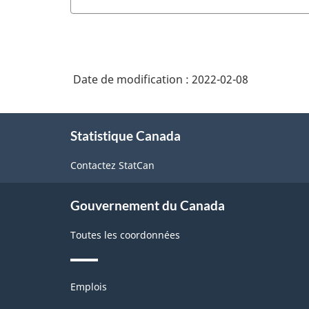
Date de modification :
2022-02-08
À
Statistique Canada
propos
de
Contactez StatCan
ce
site
Gouvernement du Canada
Toutes les coordonnées
Thèmes
Emplois
et