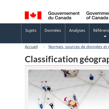
Sélection
de
la
langue
Menus
Sujets
Données
Analyses
Référen
des
sujets
Accueil
Normes, sources de données et
Classification géogr