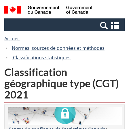
Passer
Passer
Recherche
/
au
à
et
Government
contenu
la
menus
of
Re
principal
version
Canada
et
HTML
Accueil
me
simplifiée
Normes, sources de données et méthodes
Classifications statistiques
Classification
géographique type (CGT)
2021