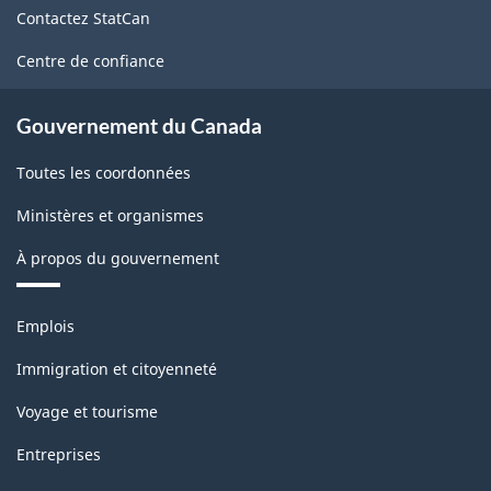
de
Contactez StatCan
ce
site
Centre de confiance
Gouvernement du Canada
Toutes les coordonnées
Ministères et organismes
À propos du gouvernement
Thèmes
Emplois
et
sujets
Immigration et citoyenneté
Voyage et tourisme
Entreprises