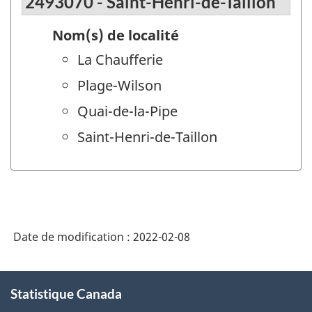
2493070 - Saint-Henri-de-Taillon
Nom(s) de localité
La Chaufferie
Plage-Wilson
Quai-de-la-Pipe
Saint-Henri-de-Taillon
Date de modification :
2022-02-08
À
Statistique Canada
propos